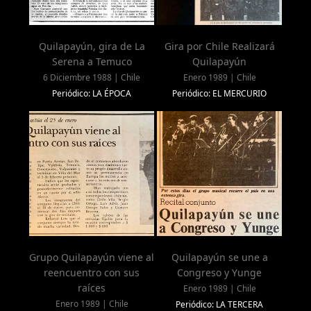
Quilapayún, gira de La
Gira por Chile Realizará
Serena a Temuco
Quilapayún
6 Diciembre 1988 | Chile
Enero 1989 | Chile
Periódico: LA ÉPOCA
Periódico: EL MERCURIO
Grupo Quilapayún viene al
Quilapayún se une a
reencuentro con sus
Congreso y Yunge
raíces
Enero 1989 | Chile
Enero 1989 | Chile
Periódico: LA TERCERA