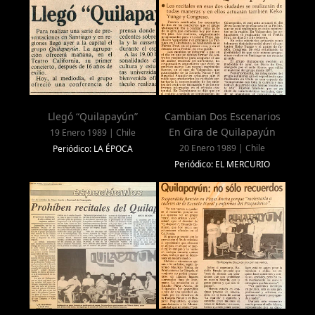
Llegó “Quilapayún”
Cambian Dos Escenarios
En Gira de Quilapayún
19 Enero 1989 | Chile
20 Enero 1989 | Chile
Periódico: LA ÉPOCA
Periódico: EL MERCURIO