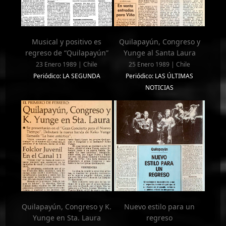
Musical y positivo es
Quilapayún, Congreso y
regreso de “Quilapayún”
Yunge al Santa Laura
23 Enero 1989 | Chile
25 Enero 1989 | Chile
Periódico: LA SEGUNDA
Periódico: LAS ÚLTIMAS
NOTICIAS
Quilapayún, Congreso y K.
Nuevo estilo para un
Yunge en Sta. Laura
regreso