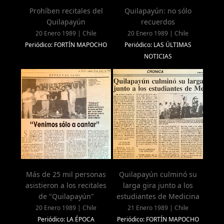
Prohíben recitales del
Quilapayún: no sólo
Quilapayún
recuerdos
20 Enero 1989 | Chile
20 Enero 1989 | Chile
Periódico: FORTÍN MAPOCHO
Periódico: LAS ÚLTIMAS
NOTICIAS
Más de 25 mil personas
Quilapayún culminó su
asistieron a los recitales
larga gira junto a los
de "Quilapayún"
estudiantes de Medicina
20 Enero 1989 | Chile
21 Enero 1989 | Chile
Periódico: LA ÉPOCA
Periódico: FORTÍN MAPOCHO