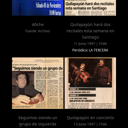
Afiche
Quilapayún hará dos
recitales esta semana en
Fuente: Archivo
Santiago
11 Junio 1997 | Chile
Periódico: LA TERCERA
Seguimos siendo un
Quilapayún en concierto
grupo de izquierda
13 Junio 1997 | Chile