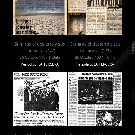
Si miras el desierto y sus
Si miras el desierto y sus
rincones… (1/2)
rincones… (2/2)
26 Octubre 1997 | Chile
26 Octubre 1997 | Chile
Periódico: LA TERCERA
Periódico: LA TERCERA