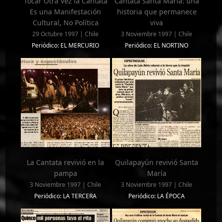
Tocar Otra Vez la Cantata
Cantata Santa María: una
Es una Manifestación
historia que permanece
Cultural, No Política
viva
29 Octubre 1997 | Chile
3 Noviembre 1997 | Chile
Periódico: EL MERCURIO
Periódico: EL NORTINO
La Cantata revivió en la
Quilapayún revivió Santa
pampa
María
3 Noviembre 1997 | Chile
3 Noviembre 1997 | Chile
Periódico: LA TERCERA
Periódico: LA ÉPOCA