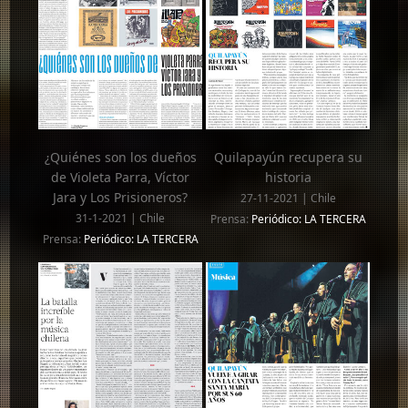
¿Quiénes son los dueños
Quilapayún recupera su
de Violeta Parra, Víctor
historia
Jara y Los Prisioneros?
27-11-2021 | Chile
31-1-2021 | Chile
Prensa:
Periódico: LA TERCERA
Prensa:
Periódico: LA TERCERA