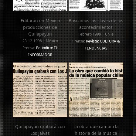
Editarán en México
Buscamos las claves de los
producciones de
acontecimientos
Quilapayún
Febrero 1999 | Chile
23-12-1998 | México
Prensa:
Revista: CULTURA &
Prensa:
Periódico: EL
TENDENCIAS
INFORMADOR
Quilapayún grabará con
La obra que cambió la
Los Jaivas
historia de la música