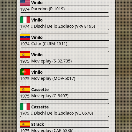
Vinilo
Paredon (P-1019)
1974
Vinilo
I Dischi Dello Zodiaco (VPA 8195)
1974
Vinilo
Color (CLRM-1511)
1974
Vinilo
Movieplay (S-32.735)
1975
Vinilo
Movieplay (MOV-5017)
1975
Cassette
Movieplay (C-3407)
1975
Cassette
I Dischi Dello Zodiaco (VC 0670)
1975
8track
Movieplay (CAR 5386)
1975