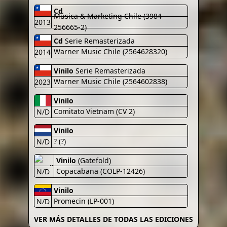
Cd
Música & Marketing Chile (3984
2013
256665-2)
Cd
Serie Remasterizada
Warner Music Chile (2564628320)
2014
Vinilo
Serie Remasterizada
Warner Music Chile (2564602838)
2023
Vinilo
Comitato Vietnam (CV 2)
N/D
Vinilo
? (?)
N/D
Vinilo
(Gatefold)
Copacabana (COLP-12426)
N/D
Vinilo
Promecin (LP-001)
N/D
VER MÁS DETALLES DE TODAS LAS EDICIONES