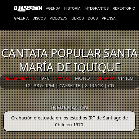
AGENDA
HISTORIA
INTEGRANTES
REPERTORIO
GALERÍA
DISCOS
VIDEOS/AV
LIBROS
DOCS
PRENSA
CANTATA POPULAR SANTA
MARÍA DE IQUIQUE
1970
MONO
VINILO
LANZAMIENTO
SONIDO
FORMATO
12" 33⅓ RPM | CASSETTE | 8-TRACK | CD
INFORMACIÓN
Grabación efectuada en los estudios IRT de Santiago de
Chile en 1970.