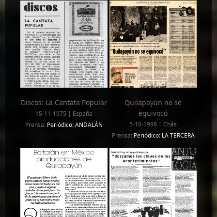
Discos: La Cantata Popular
Quilapayún no se
equivocó
15-11-1975 | España
5-10-1998 | Chile
Prensa:
Periódico: ANDALÁN
Prensa:
Periódico: LA TERCERA