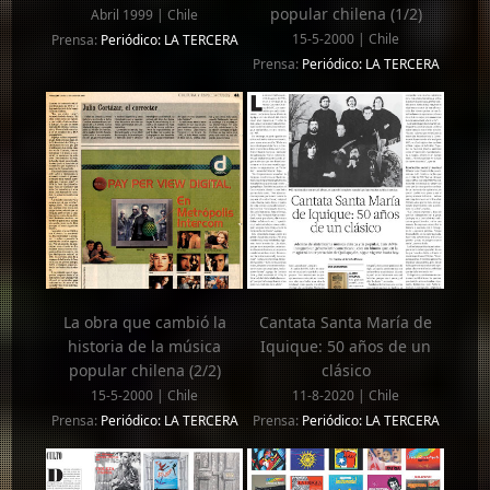
popular chilena (1/2)
Abril 1999 | Chile
15-5-2000 | Chile
Prensa:
Periódico: LA TERCERA
Prensa:
Periódico: LA TERCERA
La obra que cambió la
Cantata Santa María de
historia de la música
Iquique: 50 años de un
popular chilena (2/2)
clásico
15-5-2000 | Chile
11-8-2020 | Chile
Prensa:
Periódico: LA TERCERA
Prensa:
Periódico: LA TERCERA