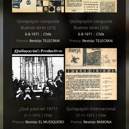
Quilapayún conquista
Quilapayún conquista
Buenos Aires (2/3)
Buenos Aires (3/3)
6-8-1971
|
Chile
6-8-1971
|
Chile
Prensa:
Revista: TELECRAN
Prensa:
Revista: TELECRAN
¿Qué pasó en 1971?
Quilapayún Internacional
21-1-1972 | Chile
21-11-1972 | Chile
Prensa:
Revista: EL MUSIQUERO
Prensa:
Revista: RAMONA