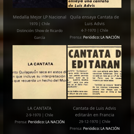
Medalla Mejor LP Nacional
Quila ensaya Cantata de
Luis Advis
1970 | Chile
4-7-1970 | Chile
Distinción: Show de Ricardo
Prensa:
Periódico: LA NACIÓN
García
LA CANTATA
Cantata de Luis Advis
editarán en Francia
2-9-1970 | Chile
29-12-1970 | Chile
Prensa:
Periódico: LA NACIÓN
Prensa:
Periódico: LA NACIÓN