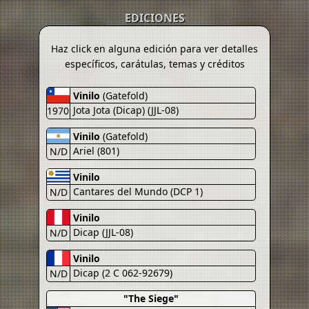
EDICIONES
Haz click en alguna edición para ver detalles
específicos, carátulas, temas y créditos
Vinilo
(Gatefold)
Jota Jota (Dicap) (JJL-08)
1970
Vinilo
(Gatefold)
Ariel (801)
N/D
Vinilo
Cantares del Mundo (DCP 1)
N/D
Vinilo
Dicap (JJL-08)
N/D
Vinilo
Dicap (2 C 062-92679)
N/D
"The Siege"