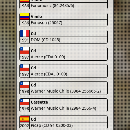
Fonomusic (84.2485/6)
1986
Vinilo
Fonoson (25067)
1986
Cd
DOM (CD 1045)
1991
Cd
Alerce (CDA 0109)
1997
Cd
Alerce (CDAL 0109)
1997
Cd
Warner Music Chile (3984 256665-2)
1998
Cassette
Warner Music Chile (2984 2566-4)
1998
Cd
Picap (CD 91 0200-03)
2002