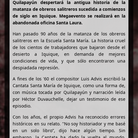
Quilapayún despertará la antigua historia de la
matanza de obreros salitreros sucedida a comienzos
de siglo en Iquique. Megaevento se realizará en la
abandonada oficina Santa Laura.
Han pasado 90 años de la matanza de los obreros
salitreros en la Escuela Santa María. La historia cruel
de los cientos de trabajadores que bajaron desde el
desierto a Iquique, en demanda de mejores
condiciones de vida, y que sólo encontraron una
despiadada represión.
A fines de los '60 el compositor Luis Advis escribió la
Cantata Santa María de Iquique, como una forma de,
con música tocada por Quilapayún y narración leída
por Héctor Duvauchelle, dejar un testimonio de ese
episodio.
Con los años, el propio Advis ha reconocido errores
históricos en su relato. "No soy historiador y me basé
en un solo libro”, dijo hace algún tiempo. Sin
embargo, la Cantata ha dado la vuelta al mundo,