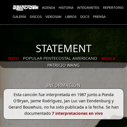
AGENDA
HISTORIA
INTEGRANTES
REPERTORIO
GALERÍA
DISCOS
VIDEOS/AV
LIBROS
DOCS
PRENSA
STATEMENT
POPULAR PENTECOSTAL AMERICANO
TEXTO
MÚSICA
PATRICIO WANG
INFORMACIÓN
Esta canción fue interpretada en 1987 junto a Ponda
O'Bryan, Jaime Rodríguez, Jan Luc van Eendenburg y
Gerard Bouwhuis, no ha sido publicada a la fecha. Se han
documentado
7 interpretaciones en vivo