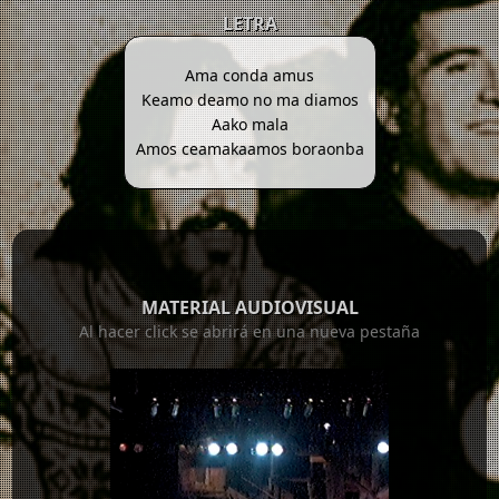
LETRA
Ama conda amus
Keamo deamo no ma diamos
Aako mala
Amos ceamakaamos boraonba
MATERIAL AUDIOVISUAL
Al hacer click se abrirá en una nueva pestaña