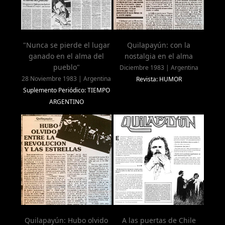
"Nunca se pierde el lugar
Quilapayún: con la
ganado en el alma del
nostalgia en el alma
pueblo"
Diciembre 1983 | Argentina
28 Noviembre 1983 | Argentina
Revista: HUMOR
Suplemento Periódico: TIEMPO
ARGENTINO
Quilapayún: Hubo olvido
A las puertas de Chile