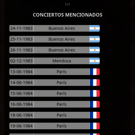
1/1
CONCIERTOS MENCIONADOS
24-11-1983
Buenos Aires
25-11-1983
Buenos Aires
26-11-1983
Buenos Aires
02-12-1983
Mendoza
13-06-1984
París
14-06-1984
París
15-06-1984
París
16-06-1984
París
18-06-1984
París
19-06-1984
París