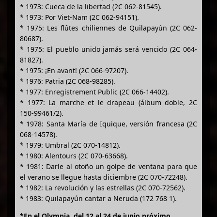
* 1973: Cueca de la libertad (2C 062-81545).
* 1973: Por Viet-Nam (2C 062-94151).
* 1975: Les flûtes chiliennes de Quilapayún (2C 062-
80687).
* 1975: El pueblo unido jamás será vencido (2C 064-
81827).
* 1975: ¡En avant! (2C 066-97207).
* 1976: Patria (2C 068-98285).
* 1977: Enregistrement Public (2C 066-14402).
* 1977: La marche et le drapeau (álbum doble, 2C
150-99461/2).
* 1978: Santa María de Iquique, versión francesa (2C
068-14578).
* 1979: Umbral (2C 070-14812).
* 1980: Alentours (2C 070-63668).
* 1981: Darle al otoño un golpe de ventana para que
el verano se llegue hasta diciembre (2C 070-72248).
* 1982: La revolución y las estrellas (2C 070-72562).
* 1983: Quilapayún cantar a Neruda (172 768 1).
*En el Olympia, del 12 al 24 de junio próximo.