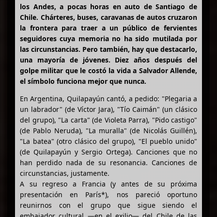
los Andes, a pocas horas en auto de Santiago de
Chile. Chárteres, buses, caravanas de autos cruzaron
la frontera para traer a un público de fervientes
seguidores cuya memoria no ha sido mutilada por
las circunstancias. Pero también, hay que destacarlo,
una mayoría de jóvenes. Diez años después del
golpe militar que le costó la vida a Salvador Allende,
el símbolo funciona mejor que nunca.
En Argentina, Quilapayún cantó, a pedido: "Plegaria a
un labrador" (de Víctor Jara), "Tío Caimán" (un clásico
del grupo), "La carta" (de Violeta Parra), "Pido castigo"
(de Pablo Neruda), "La muralla" (de Nicolás Guillén),
"La batea" (otro clásico del grupo), "El pueblo unido"
(de Quilapayún y Sergio Ortega). Canciones que no
han perdido nada de su resonancia. Canciones de
circunstancias, justamente.
A su regreso a Francia (y antes de su próxima
presentación en París*), nos pareció oportuno
reunirnos con el grupo que sigue siendo el
embajador cultural —en el exilio— del Chile de las