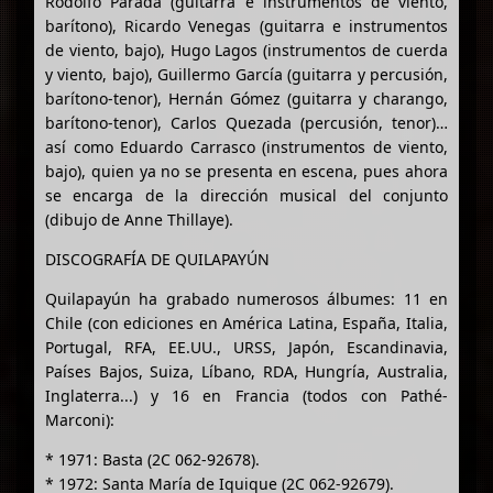
Rodolfo Parada (guitarra e instrumentos de viento,
barítono), Ricardo Venegas (guitarra e instrumentos
de viento, bajo), Hugo Lagos (instrumentos de cuerda
y viento, bajo), Guillermo García (guitarra y percusión,
barítono-tenor), Hernán Gómez (guitarra y charango,
barítono-tenor), Carlos Quezada (percusión, tenor)…
así como Eduardo Carrasco (instrumentos de viento,
bajo), quien ya no se presenta en escena, pues ahora
se encarga de la dirección musical del conjunto
(dibujo de Anne Thillaye).
DISCOGRAFÍA DE QUILAPAYÚN
Quilapayún ha grabado numerosos álbumes: 11 en
Chile (con ediciones en América Latina, España, Italia,
Portugal, RFA, EE.UU., URSS, Japón, Escandinavia,
Países Bajos, Suiza, Líbano, RDA, Hungría, Australia,
Inglaterra...) y 16 en Francia (todos con Pathé-
Marconi):
* 1971: Basta (2C 062-92678).
* 1972: Santa María de Iquique (2C 062-92679).