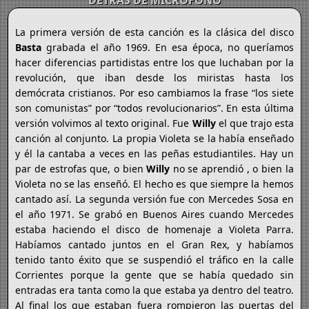
DETRÁS DE MICRÓFONO
La primera versión de esta canción es la clásica del disco
Basta
grabada el año 1969. En esa época, no queríamos
hacer diferencias partidistas entre los que luchaban por la
revolución, que iban desde los miristas hasta los
demócrata cristianos. Por eso cambiamos la frase “los siete
son comunistas” por “todos revolucionarios”. En esta última
versión volvimos al texto original. Fue
Willy
el que trajo esta
canción al conjunto. La propia Violeta se la había enseñado
y él la cantaba a veces en las peñas estudiantiles. Hay un
par de estrofas que, o bien
Willy
no se aprendió , o bien la
Violeta no se las enseñó. El hecho es que siempre la hemos
cantado así. La segunda versión fue con Mercedes Sosa en
el año 1971. Se grabó en Buenos Aires cuando Mercedes
estaba haciendo el disco de homenaje a Violeta Parra.
Habíamos cantado juntos en el Gran Rex, y habíamos
tenido tanto éxito que se suspendió el tráfico en la calle
Corrientes porque la gente que se había quedado sin
entradas era tanta como la que estaba ya dentro del teatro.
Al final los que estaban fuera rompieron las puertas del