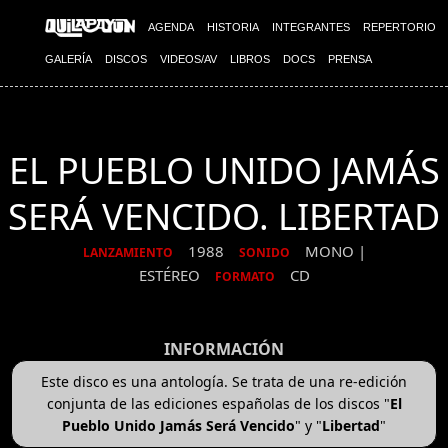
AGENDA
HISTORIA
INTEGRANTES
REPERTORIO
GALERÍA
DISCOS
VIDEOS/AV
LIBROS
DOCS
PRENSA
EL PUEBLO UNIDO JAMÁS
SERÁ VENCIDO. LIBERTAD
1988
MONO |
LANZAMIENTO
SONIDO
ESTÉREO
CD
FORMATO
INFORMACIÓN
Este disco es una antología. Se trata de una re-edición
conjunta de las ediciones españolas de los discos "
El
Pueblo Unido Jamás Será Vencido
" y "
Libertad
"