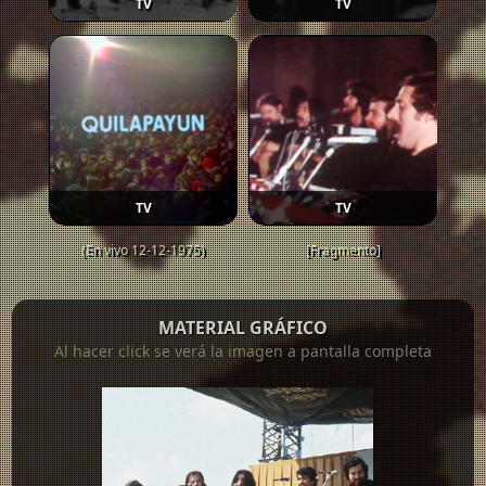
TV
TV
TV
TV
(En vivo 12-12-1975)
[Fragmento]
MATERIAL GRÁFICO
Al hacer click se verá la imagen a pantalla completa