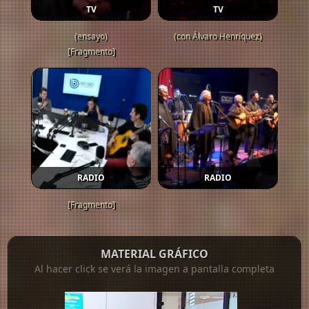
TV
TV
(ensayo)
(con Álvaro Henríquez)
[Fragmento]
RADIO
RADIO
[Fragmento]
MATERIAL GRÁFICO
Al hacer click se verá la imagen a pantalla completa