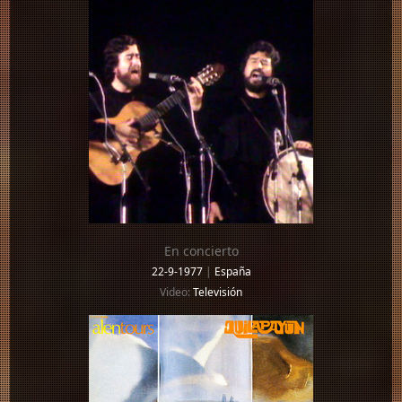
En concierto
22-9-1977
|
España
Video:
Televisión