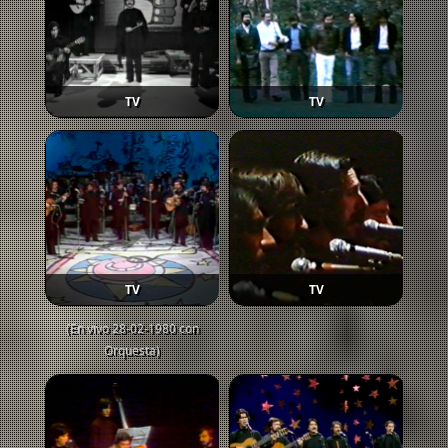
TV
TV
TV
TV
(En vivo 28-02-1980 con
Orquesta)