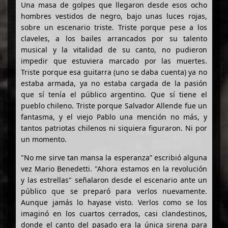
Una masa de golpes que llegaron desde esos ocho
hombres vestidos de negro, bajo unas luces rojas,
sobre un escenario triste. Triste porque pese a los
claveles, a los bailes arrancados por su talento
musical y la vitalidad de su canto, no pudieron
impedir que estuviera marcado por las muertes.
Triste porque esa guitarra (uno se daba cuenta) ya no
estaba armada, ya no estaba cargada de la pasión
que sí tenía el público argentino. Que sí tiene el
pueblo chileno. Triste porque Salvador Allende fue un
fantasma, y el viejo Pablo una mención no más, y
tantos patriotas chilenos ni siquiera figuraron. Ni por
un momento.
"No me sirve tan mansa la esperanza” escribió alguna
vez Mario Benedetti. "Ahora estamos en la revolución
y las estrellas" señalaron desde el escenario ante un
público que se preparó para verlos nuevamente.
Aunque jamás lo hayase visto. Verlos como se los
imaginó en los cuartos cerrados, casi clandestinos,
donde el canto del pasado era la única sirena para