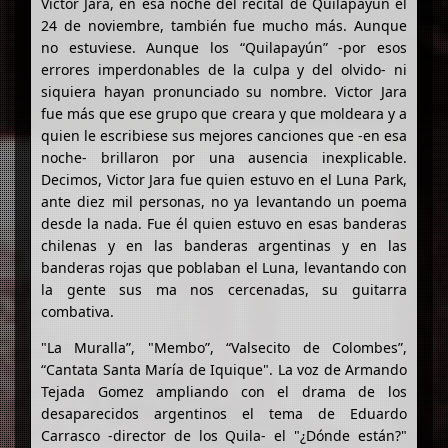
Victor Jara, en esa noche del recital de Quilapayún el
24 de noviembre, también fue mucho más. Aunque
no estuviese. Aunque los “Quilapayún” -por esos
errores imperdonables de la culpa y del olvido- ni
siquiera hayan pronunciado su nombre. Victor Jara
fue más que ese grupo que creara y que moldeara y a
quien le escribiese sus mejores canciones que -en esa
noche- brillaron por una ausencia inexplicable.
Decimos, Victor Jara fue quien estuvo en el Luna Park,
ante diez mil personas, no ya levantando un poema
desde la nada. Fue él quien estuvo en esas banderas
chilenas y en las banderas argentinas y en las
banderas rojas que poblaban el Luna, levantando con
la gente sus ma nos cercenadas, su guitarra
combativa.
"La Muralla”, "Membo”, “Valsecito de Colombes”,
“Cantata Santa María de Iquique". La voz de Armando
Tejada Gomez ampliando con el drama de los
desaparecidos argentinos el tema de Eduardo
Carrasco -director de los Quila- el "¿Dónde están?"