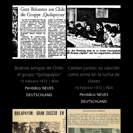
Buenos amigos de Chile:
Cantan juntos: su canción
el grupo “Quilapayún”
como arma en la lucha de
clases
15 Febrero 1972 | RDA
16 Febrero 1972 | RDA
Periódico: NEUES
Periódico: NEUES
DEUTSCHLAND
DEUTSCHLAND