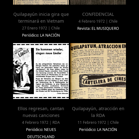
Quilapayún inicia gira que
CONFIDENCIAL
terminará en Vietnam
4 Febrero 1972 | Chile
27 Enero 1972 | Chile
Revista: EL MUSIQUERO
Periódico: LA NACIÓN
Ellos regresan, cantan
Quilapayún, atracción en
nuevas canciones
la RDA
4 Febrero 1972 | RDA
11 Febrero 1972 | Chile
Periódico: NEUES
Periódico: LA NACIÓN
DEUTSCHLAND