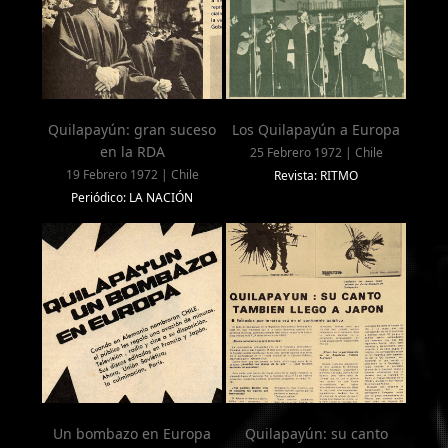
Quilapayún: gran suceso
Los Quilapayún a Europa
en la RDA
25 Febrero 1972 | Chile
19 Febrero 1972 | Chile
Revista: RITMO
Periódico: LA NACIÓN
Un bombazo en Europa
Quilapayún: su canto