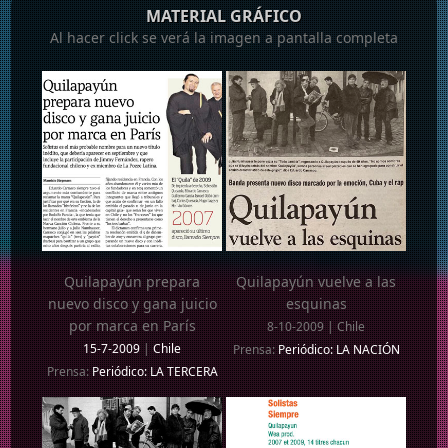
MATERIAL GRÁFICO
Al hacer click se verá la imagen a pantalla completa
Quilapayún prepara
Quilapayún vuelve a las
nuevo disco y gana juicio
esquinas
por marca en París
8-10-2009 | Chile
15-7-2009
|
Chile
Prensa:
Periódico: LA NACIÓN
Prensa:
Periódico: LA TERCERA