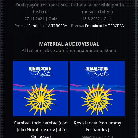
Quilapayún recupera su
La batalla increíble por la
historia
música chilena
27-11-2021 | Chile
13-8-2022 | Chile
Prensa:
Periódico: LA TERCERA
Prensa:
Periódico: LA TERCERA
MATERIAL AUDIOVISUAL
Al hacer click se abrirá en una nueva pestaña
Cambia, todo cambia (con
Resistencia (con Jimmy
Julio Numhauser y Julio
Fernández)
Carrasco)
Mayo 2009 | Chile