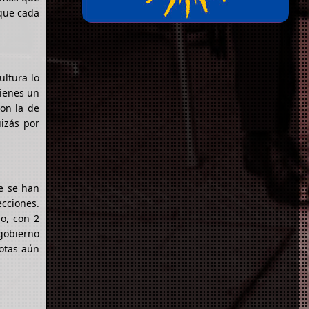
 que cada
ultura lo
tienes un
con la de
izás por
ue se han
ecciones.
mo, con 2
 gobierno
iotas aún