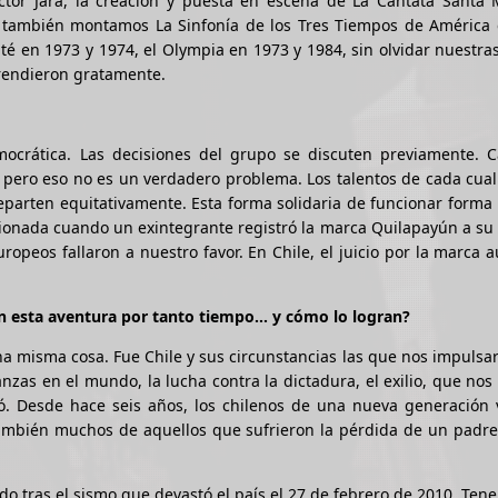
ctor Jara, la creación y puesta en escena de La Cantata Santa 
n también montamos La Sinfonía de los Tres Tiempos de América 
ité en 1973 y 1974, el Olympia en 1973 y 1984, sin olvidar nuestra
prendieron gratamente.
mocrática. Las decisiones del grupo se discuten previamente. 
 pero eso no es un verdadero problema. Los talentos de cada cual
 reparten equitativamente. Esta forma solidaria de funcionar forma
ionada cuando un exintegrante registró la marca Quilapayún a su
ropeos fallaron a nuestro favor. En Chile, el juicio por la marca 
con esta aventura por tanto tiempo… y cómo lo logran?
una misma cosa. Fue Chile y sus circunstancias las que nos impulsa
nzas en el mundo, la lucha contra la dictadura, el exilio, que nos
tó. Desde hace seis años, los chilenos de una nueva generación 
también muchos de aquellos que sufrieron la pérdida de un padre
do tras el sismo que devastó el país el 27 de febrero de 2010. Te