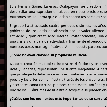
Luis Hernán Gómez Larenas: Quilapayún fue creado en 1
desarrollar una expresión enraizada en nuestro folclore. S
militantes de izquierda que querían asociar los cambios so
El grupo ha atravesado cuatro períodos distintos: los añ
gobierno de izquierda encabezado por Salvador Allende. 
actividad y gran creatividad interna. Posteriormente, una 
una crisis y una baja de actividad, y finalmente el período
nuestras obras más significativas. A mi modesto parecer, aú
¿Cómo ha evolucionado su propuesta musical?
Nuestra creación musical se inspira en el folclore y en div
ricas y variadas, representan una fuente inagotable. A part
que privilegie la defensa de valores fundamentales y humani
poesía y las artes se manifiesta a través de los encuentros,
y escritores como Neruda, pintores como Matta, Antúnez y B
uno de los 35 álbumes de nuestra discografía se pueden enc
¿Cuáles son los momentos más importantes de su carrera