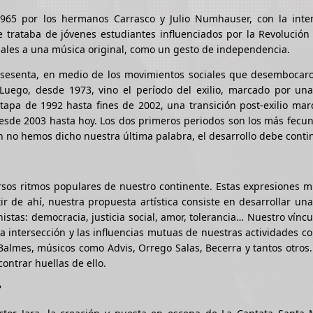
965 por los hermanos Carrasco y Julio Numhauser, con la inte
e trataba de jóvenes estudiantes influenciados por la Revolució
ciales a una música original, como un gesto de independencia.
os sesenta, en medio de los movimientos sociales que desembocar
Luego, desde 1973, vino el período del exilio, marcado por una
etapa de 1992 hasta fines de 2002, una transición post-exilio ma
 desde 2003 hasta hoy. Los dos primeros periodos son los más fecu
n no hemos dicho nuestra última palabra, el desarrollo debe conti
ersos ritmos populares de nuestro continente. Estas expresiones m
ir de ahí, nuestra propuesta artística consiste en desarrollar un
stas: democracia, justicia social, amor, tolerancia… Nuestro víncu
 la intersección y las influencias mutuas de nuestras actividades c
almes, músicos como Advis, Orrego Salas, Becerra y tantos otros
ontrar huellas de ello.
?