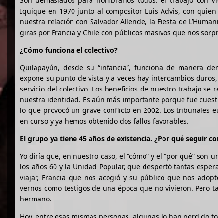
Son demasiados para nombrarlos todos: el trabajo con Ví
Iquique en 1970 junto al compositor Luis Advis, con quie
nuestra relación con Salvador Allende, la Fiesta de L’Human
giras por Francia y Chile con públicos masivos que nos sor
¿Cómo funciona el colectivo?
Quilapayún, desde su “infancia”, funciona de manera de
expone su punto de vista y a veces hay intercambios duros,
servicio del colectivo. Los beneficios de nuestro trabajo se
nuestra identidad. Es aún más importante porque fue cuest
lo que provocó un grave conflicto en 2002. Los tribunales eu
en curso y ya hemos obtenido dos fallos favorables.
El grupo ya tiene 45 años de existencia. ¿Por qué seguir 
Yo diría que, en nuestro caso, el “cómo” y el “por qué” son 
los años 60 y la Unidad Popular, que despertó tantas espera
viajar, Francia que nos acogió y su público que nos adop
vernos como testigos de una época que no vivieron. Pero 
hermano.
Hoy, entre esas mismas personas, algunas lo han perdido to