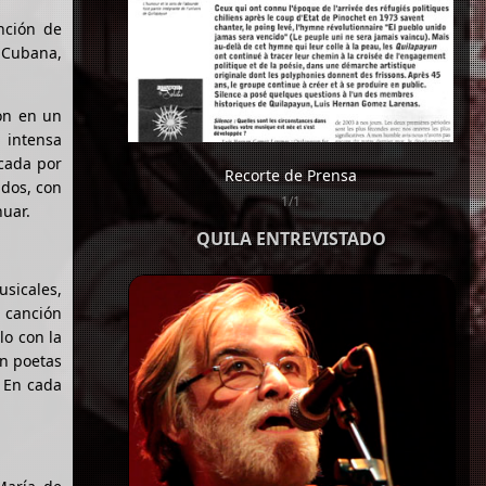
nción de
n Cubana,
on en un
 intensa
rcada por
Recorte de Prensa
ndos, con
1/1
nuar.
QUILA ENTREVISTADO
usicales,
a canción
lo con la
on poetas
. En cada