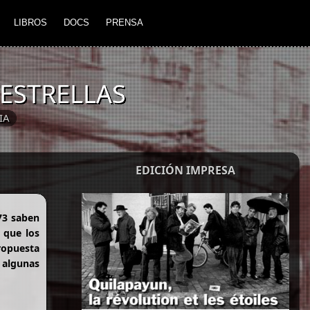
LIBROS
DOCS
PRENSA
 ESTRELLAS
IA
EDICIÓN IMPRESA
73 saben
 que los
propuesta
ó algunas