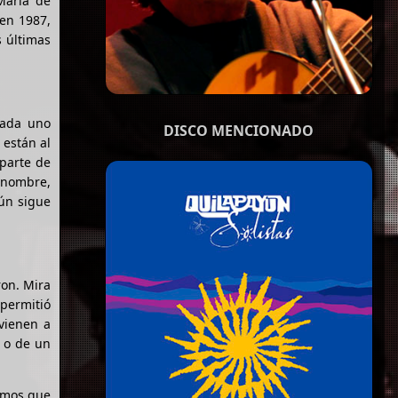
María de
en 1987,
s últimas
Cada uno
DISCO MENCIONADO
 están al
 parte de
 nombre,
aún sigue
ron. Mira
 permitió
vienen a
 o de un
nemos que