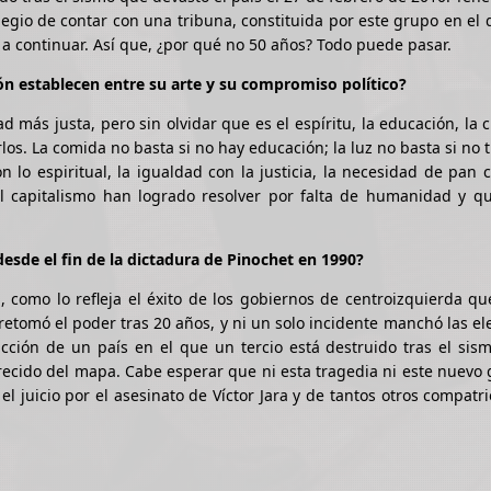
legio de contar con una tribuna, constituida por este grupo en el
a continuar. Así que, ¿por qué no 50 años? Todo puede pasar.
ión establecen entre su arte y su compromiso político?
d más justa, pero sin olvidar que es el espíritu, la educación, la c
los. La comida no basta si no hay educación; la luz no basta si no 
on lo espiritual, la igualdad con la justicia, la necesidad de pan 
el capitalismo han logrado resolver por falta de humanidad y qu
esde el fin de la dictadura de Pinochet en 1990?
 como lo refleja el éxito de los gobiernos de centroizquierda q
retomó el poder tras 20 años, y ni un solo incidente manchó las el
cción de un país en el que un tercio está destruido tras el sis
ecido del mapa. Cabe esperar que ni esta tragedia ni este nuevo
l juicio por el asesinato de Víctor Jara y de tantos otros compatr