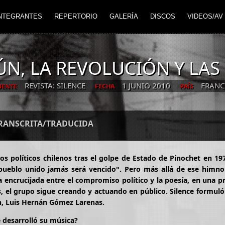
NTEGRANTES
REPERTORIO
GALERÍA
DISCOS
VIDEOS/AV
N, LA REVOLUCIÓN Y LAS
REVISTA: SILENCE
1 JUNIO 2010
FRANC
UENTE
FECHA
PAÍS
TRANSCRITA/TRADUCIDA
os políticos chilenos tras el golpe de Estado de Pinochet en 19
l pueblo unido jamás será vencido". Pero más allá de ese himno
a encrucijada entre el compromiso político y la poesía, en una 
os, el grupo sigue creando y actuando en público. Silence formul
n, Luis Hernán Gómez Larenas.
e desarrolló su música?