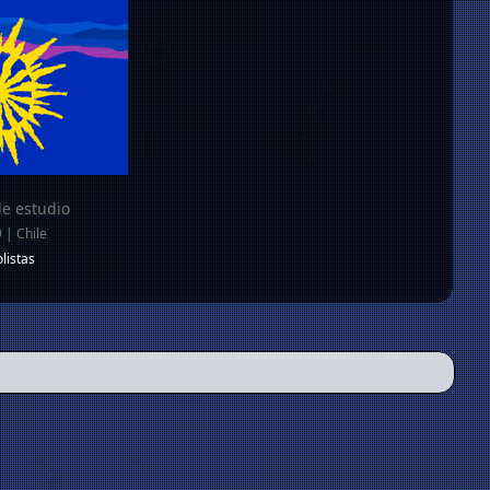
e estudio
 | Chile
listas