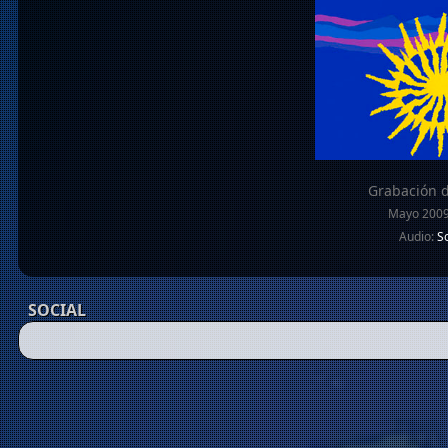
Grabación d
Mayo 2009
Audio:
So
SOCIAL