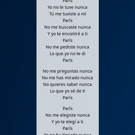
París
Yo no te tuve nunca
Tú me tuviste a mí
París
No me buscaste nunca
Y yo te encontré a ti
París
No me pediste nunca
Lo que yo no te di
París
No me preguntas nunca
No me has mirado nunca
No quieres saber nunca
Lo que yo sé de ti
París
París
No me elegiste nunca
Y yo te elegí a ti
París
Yo no he llegado nunca