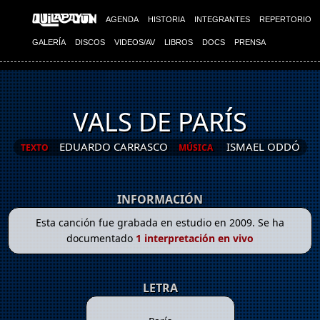
AGENDA
HISTORIA
INTEGRANTES
REPERTORIO
GALERÍA
DISCOS
VIDEOS/AV
LIBROS
DOCS
PRENSA
VALS DE PARÍS
EDUARDO CARRASCO
ISMAEL ODDÓ
TEXTO
MÚSICA
INFORMACIÓN
Esta canción fue grabada en estudio en 2009. Se ha
documentado
1 interpretación en vivo
LETRA