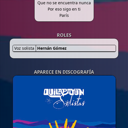
Que no se encuentra nunca
Por eso sigo en ti
París
ROLES
Voz solista
Hernán Gómez
APARECE EN DISCOGRAFÍA