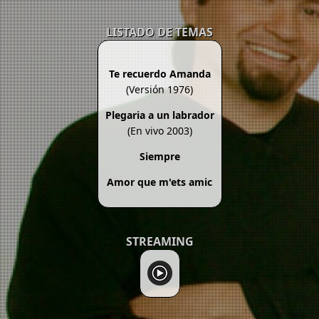
LISTADO DE TEMAS
Te recuerdo Amanda
(Versión 1976)
Plegaria a un labrador
(En vivo 2003)
Siempre
Amor que m'ets amic
STREAMING