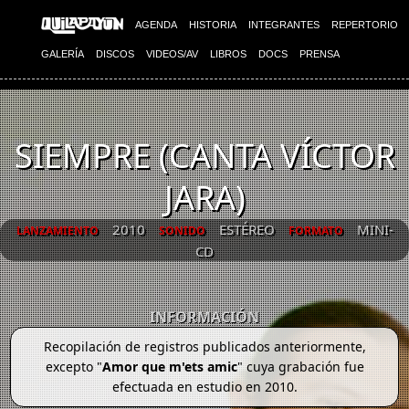
AGENDA
HISTORIA
INTEGRANTES
REPERTORIO
GALERÍA
DISCOS
VIDEOS/AV
LIBROS
DOCS
PRENSA
SIEMPRE (CANTA VÍCTOR
JARA)
2010
ESTÉREO
MINI-
LANZAMIENTO
SONIDO
FORMATO
CD
INFORMACIÓN
Recopilación de registros publicados anteriormente,
excepto "
Amor que m'ets amic
" cuya grabación fue
efectuada en estudio en 2010.