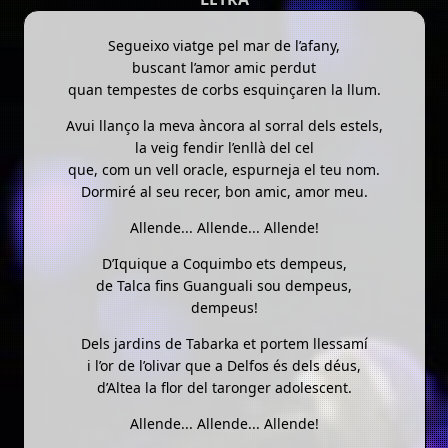
Segueixo viatge pel mar de l’afany,
buscant l’amor amic perdut
quan tempestes de corbs esquinçaren la llum.
Avui llanço la meva àncora al sorral dels estels,
la veig fendir l’enllà del cel
que, com un vell oracle, espurneja el teu nom.
Dormiré al seu recer, bon amic, amor meu.
Allende... Allende... Allende!
D’Iquique a Coquimbo ets dempeus,
de Talca fins Guanguali sou dempeus,
dempeus!
Dels jardins de Tabarka et portem llessamí
i l’or de l’olivar que a Delfos és dels déus,
d’Altea la flor del taronger adolescent.
Allende... Allende... Allende!