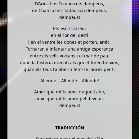
D’Arica fins Temuco ets dempeus,
de Chanco fins Taitao sou dempeus,
dempeus!
Ets escrit arreu:
en el cor del destí
i en el ventre les dones et porten, amic.
Tornaran a infantar una antiga esperança
entre els vells volcans i el mar de pau,
quan la història executi als qui et foren botxins,
quan els teus t’alliberin fent-se lliures per fi.
Allende... Allende... Allende!
Amor que m’ets amic d’aquell ahir,
amic que m’ets amor pel devenir,
dempeus!
TRADUCCIÓN
Sigo mi viaje por el mar del afán