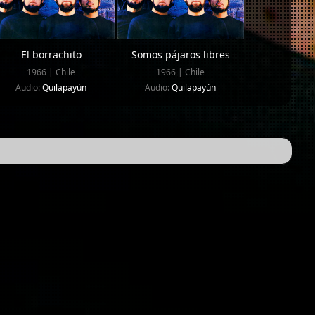
El borrachito
Somos pájaros libres
1966 | Chile
1966 | Chile
Audio:
Quilapayún
Audio:
Quilapayún