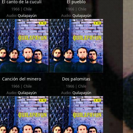
El canto de la cuculí
El pueblo
1966 | Chile
1966 | Chile
Audio:
Quilapayún
Audio:
Quilapayún
Canción del minero
Dos palomitas
1966 | Chile
1966 | Chile
Audio:
Quilapayún
Audio:
Quilapayún