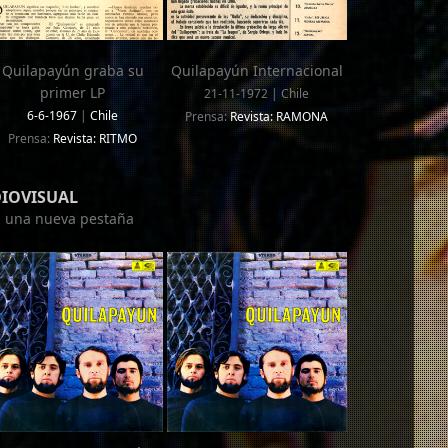
Quilapayún graba su
Quilapayún Internacional
primer LP
21-11-1972 | Chile
6-6-1967
|
Chile
Prensa:
Revista: RAMONA
Prensa:
Revista: RITMO
DIOVISUAL
en una nueva pestaña