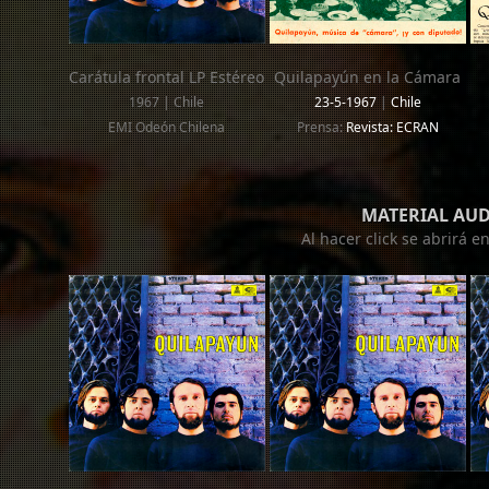
Carátula frontal LP Estéreo
Quilapayún en la Cámara
1967 | Chile
23-5-1967
|
Chile
EMI Odeón Chilena
Prensa:
Revista: ECRAN
MATERIAL AU
Al hacer click se abrirá 