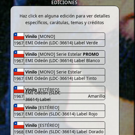
EDICIONES
Haz click en alguna edición para ver detalles
específicos, carátulas, temas y créditos
Vinilo
[MONO]
EMI Odeón (LDC-36614) Label
Verde
1967
Vinilo
[MONO]
Serie Estelar
PROMO
EMI Odeón (LDC-36614) Label
Blanco
1967
Vinilo
[MONO]
Serie Estelar
EMI Odeón (LDC-36614) Label
Tinto
1967
Vinilo
[ESTÉREO]
EMI Odeón (SLDC-
Amarillo
1967
36614) Label
Vinilo
[ESTÉREO]
EMI Odeón (SLDC-36614) Label
Rojo
1967
Vinilo
[ESTÉREO]
EMI Odeón (SLDC-36614) Label
Dorado
1968