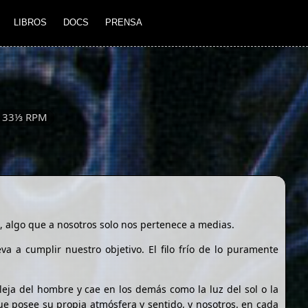
LIBROS
DOCS
PRENSA
" 33⅓ RPM
, algo que a nosotros solo nos pertenece a medias.
va a cumplir nuestro objetivo. El filo frío de lo puramente
eja del hombre y cae en los demás como la luz del sol o la
que posee su propia atmósfera y sentido, y nosotros. en cada