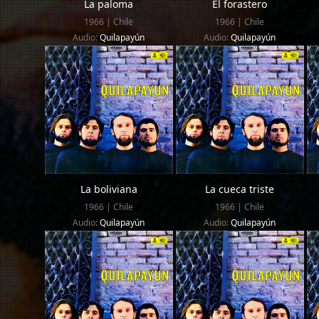
La paloma
El forastero
1966 | Chile
1966 | Chile
Audio:
Quilapayún
Audio:
Quilapayún
La boliviana
La cueca triste
1966 | Chile
1966 | Chile
Audio:
Quilapayún
Audio:
Quilapayún