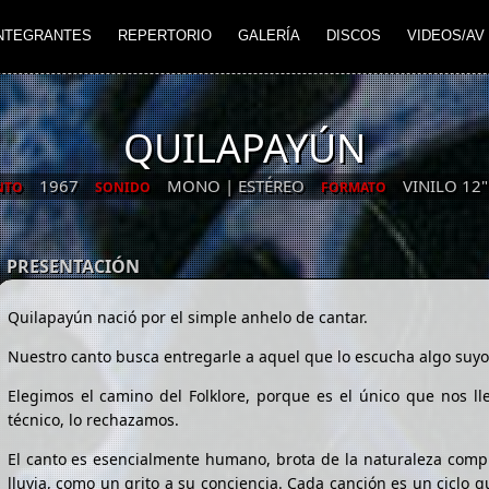
NTEGRANTES
REPERTORIO
GALERÍA
DISCOS
VIDEOS/AV
QUILAPAYÚN
1967
MONO | ESTÉREO
VINILO 12
NTO
SONIDO
FORMATO
PRESENTACIÓN
Quilapayún nació por el simple anhelo de cantar.
Nuestro canto busca entregarle a aquel que lo escucha algo suyo
Elegimos el camino del Folklore, porque es el único que nos lle
técnico, lo rechazamos.
El canto es esencialmente humano, brota de la naturaleza compl
lluvia, como un grito a su conciencia. Cada canción es un ciclo 