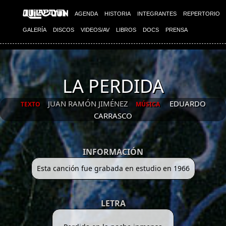
AGENDA
HISTORIA
INTEGRANTES
REPERTORIO
GALERÍA
DISCOS
VIDEOS/AV
LIBROS
DOCS
PRENSA
LA PERDIDA
JUAN RAMÓN JIMÉNEZ
EDUARDO
TEXTO
MÚSICA
CARRASCO
INFORMACIÓN
Esta canción fue grabada en estudio en 1966
LETRA