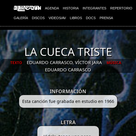
AGENDA
HISTORIA
INTEGRANTES
REPERTORIO
GALERÍA
DISCOS
VIDEOS/AV
LIBROS
DOCS
PRENSA
LA CUECA TRISTE
EDUARDO CARRASCO
,
VÍCTOR JARA
TEXTO
MÚSICA
EDUARDO CARRASCO
INFORMACIÓN
Esta canción fue grabada en estudio en 1966
LETRA