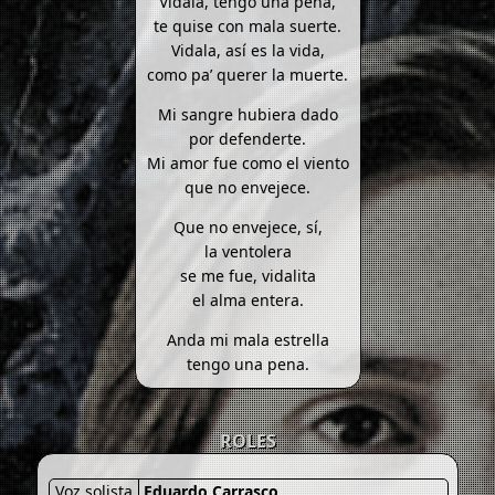
Vidala, tengo una pena,
te quise con mala suerte.
Vidala, así es la vida,
como pa’ querer la muerte.
Mi sangre hubiera dado
por defenderte.
Mi amor fue como el viento
que no envejece.
Que no envejece, sí,
la ventolera
se me fue, vidalita
el alma entera.
Anda mi mala estrella
tengo una pena.
ROLES
Voz solista
Eduardo Carrasco