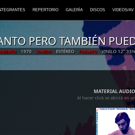
NTEGRANTES
REPERTORIO
GALERÍA
DISCOS
VIDEOS/AV
ANTO PERO TAMBIÉN PUE
1970
ESTÉREO
VINILO 12" 33
AMIENTO
SONIDO
FORMATO
MATERIAL AUDIO
Al hacer click se abrirá en 