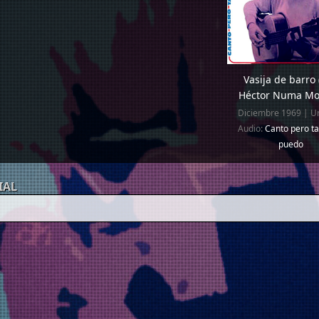
Vasija de barro
Héctor Numa Mo
Diciembre 1969 | U
Audio:
Canto pero t
puedo
IAL