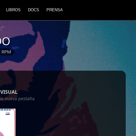
LIBROS
DOCS
PRENSA
DO
⅓ RPM
VISUAL
una nueva pestaña