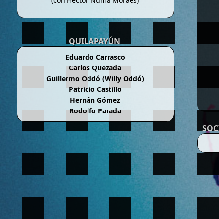
(con Héctor Numa Moraes)
QUILAPAYÚN
Eduardo Carrasco
Carlos Quezada
Guillermo Oddó (Willy Oddó)
Patricio Castillo
Hernán Gómez
Rodolfo Parada
SOC