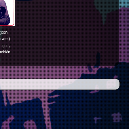
 (con
raes)
ruguay
ambién