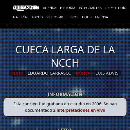
AGENDA
HISTORIA
INTEGRANTES
REPERTORIO
GALERÍA
DISCOS
VIDEOS/AV
LIBROS
DOCS
PRENSA
CUECA LARGA DE LA
NCCH
EDUARDO CARRASCO
LUIS ADVIS
TEXTO
MÚSICA
INFORMACIÓN
Esta canción fue grabada en estudio en 2006. Se han
documentado
2 interpretaciones en vivo