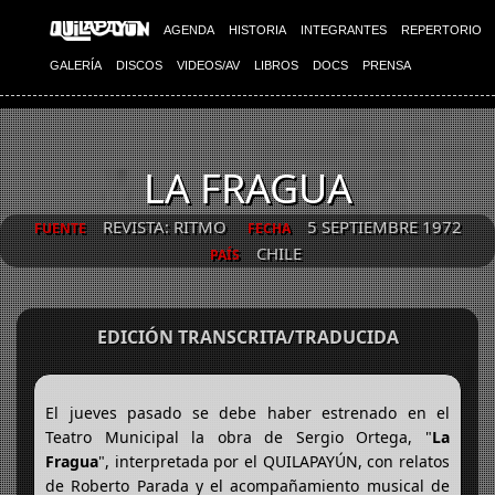
AGENDA
HISTORIA
INTEGRANTES
REPERTORIO
GALERÍA
DISCOS
VIDEOS/AV
LIBROS
DOCS
PRENSA
LA FRAGUA
REVISTA: RITMO
5 SEPTIEMBRE 1972
FUENTE
FECHA
CHILE
PAÍS
EDICIÓN TRANSCRITA/TRADUCIDA
El jueves pasado se debe haber estrenado en el
Teatro Municipal la obra de Sergio Ortega, "
La
Fragua
", interpretada por el QUILAPAYÚN, con relatos
de Roberto Parada y el acompañamiento musical de