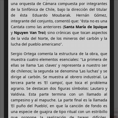
una orquesta de Cámara compuesta por integrantes
de la Sinfónica de Chile, bajo la dirección del titular
de ésta Eduardo Moubarak. Hernán Gómez,
integrante del conjunto, comentó que: "ésta no es una
Cantata como las anteriores (
Santa María de Iquique
y
Nguyen Van Troi
) sino crónicas que tocan aspectos
de la vida del Norte, de los mineros del carbón y la
lucha del pueblo americano".
Sergio Ortega comenta la estructura de la obra, que
muestra cuatro elementos esenciales: "La primera de
ellas se llama ‘Las claves’ y representa a nuestro ser
de chilenos; la segunda se denomina ‘Las luchas’ y se
dirige al carbón. Se muestra al obrero industrial. La
tercera parte es ‘El campo’, que toca el problema
agrario. Se destacan dos figuras símbolos: Lautaro y
Valdivia. Esta parte termina con un llamado al
campesino y al mapuche. La parte final es la llamada
‘El puño del Pueblo’, en que la canción de fondo es
una especie de guajira de tipo ritual con un estribillo
que propone la realización de tareas difíciles.