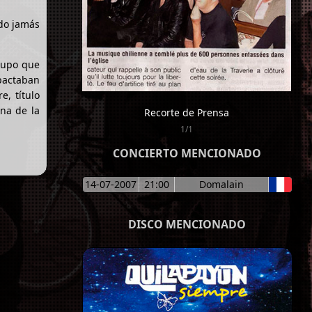
ido jamás
grupo que
pactaban
, título
una de la
Recorte de Prensa
1/1
CONCIERTO MENCIONADO
14-07-2007
21:00
Domalain
DISCO MENCIONADO