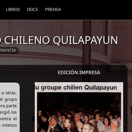
LIBROS
DOCS
PRENSA
O CHILENO QUILAPAYUN
FRANCIA
EDICIÓN IMPRESA
u otras,
 el grupo
era parte
rgió los
ontra el
e intenso