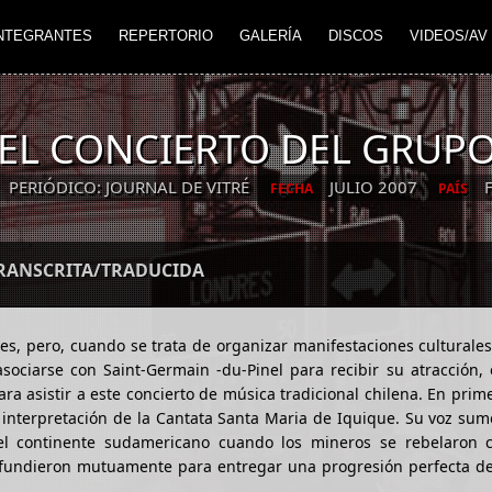
NTEGRANTES
REPERTORIO
GALERÍA
DISCOS
VIDEOS/AV
 EL CONCIERTO DEL GRUP
PERIÓDICO: JOURNAL DE VITRÉ
JULIO 2007
FECHA
PAÍS
TRANSCRITA/TRADUCIDA
 pero, cuando se trata de organizar manifestaciones culturales 
sociarse con Saint-Germain -du-Pinel para recibir su atracción,
a asistir a este concierto de música tradicional chilena. En prim
nterpretación de la Cantata Santa Maria de Iquique. Su voz sume
del continente sudamericano cuando los mineros se rebelaron c
se fundieron mutuamente para entregar una progresión perfecta d