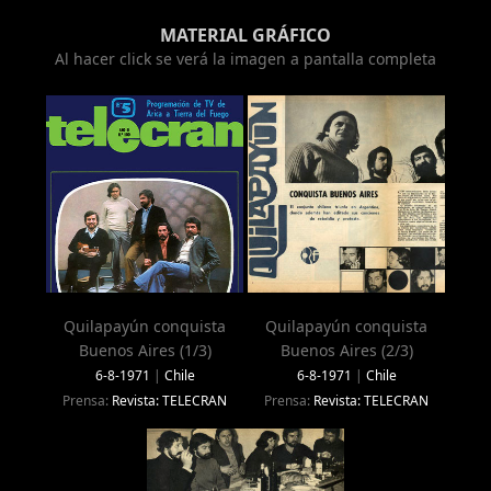
MATERIAL GRÁFICO
Al hacer click se verá la imagen a pantalla completa
Quilapayún conquista
Quilapayún conquista
Buenos Aires (1/3)
Buenos Aires (2/3)
6-8-1971
|
Chile
6-8-1971
|
Chile
Prensa:
Revista: TELECRAN
Prensa:
Revista: TELECRAN