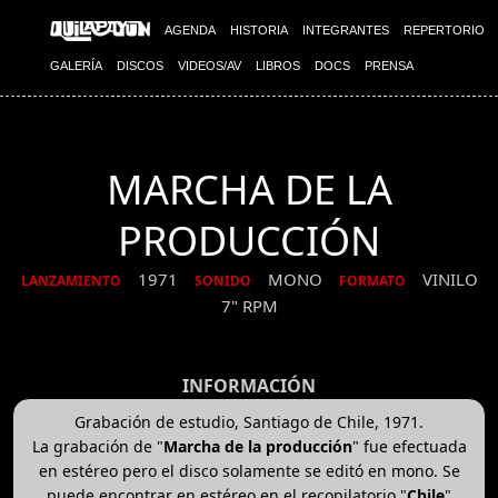
AGENDA
HISTORIA
INTEGRANTES
REPERTORIO
GALERÍA
DISCOS
VIDEOS/AV
LIBROS
DOCS
PRENSA
MARCHA DE LA
PRODUCCIÓN
1971
MONO
VINILO
LANZAMIENTO
SONIDO
FORMATO
7" RPM
INFORMACIÓN
Grabación de estudio, Santiago de Chile, 1971.
La grabación de "
Marcha de la producción
" fue efectuada
en estéreo pero el disco solamente se editó en mono. Se
puede encontrar en estéreo en el recopilatorio "
Chile
"