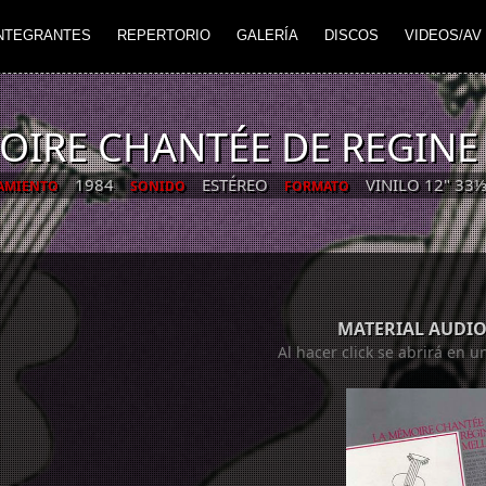
NTEGRANTES
REPERTORIO
GALERÍA
DISCOS
VIDEOS/AV
OIRE CHANTÉE DE REGINE
1984
ESTÉREO
VINILO 12" 33
AMIENTO
SONIDO
FORMATO
MATERIAL AUDIO
Al hacer click se abrirá en 