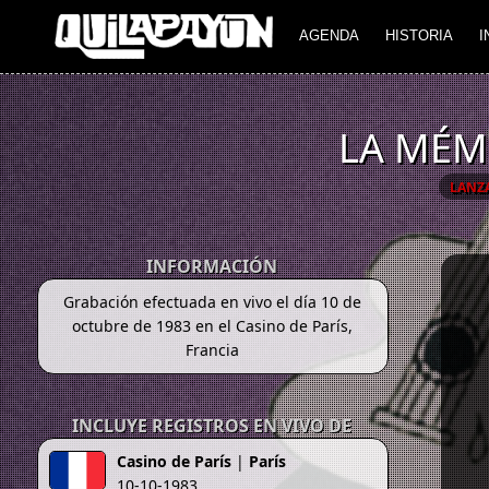
AGENDA
HISTORIA
I
LA MÉM
LANZ
INFORMACIÓN
Grabación efectuada en vivo el día 10 de
octubre de 1983 en el Casino de París,
Francia
INCLUYE REGISTROS EN VIVO DE
Casino de París
|
París
10-10-1983