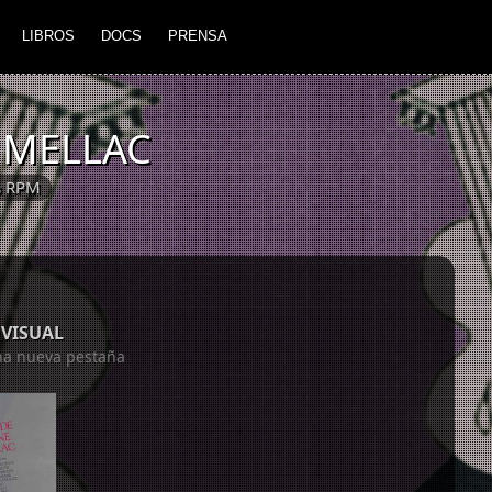
LIBROS
DOCS
PRENSA
 MELLAC
⅓ RPM
VISUAL
una nueva pestaña