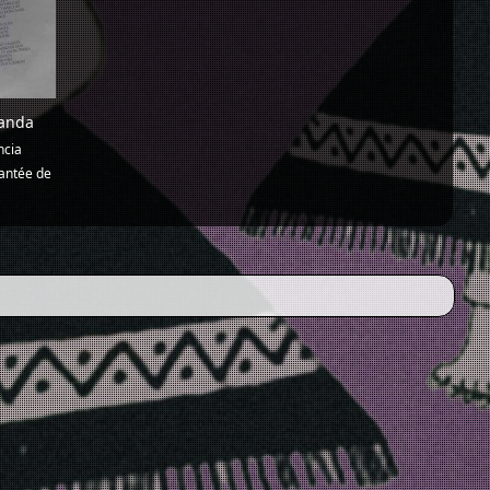
anda
ncia
antée de