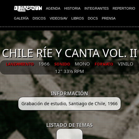
AGENDA
HISTORIA
INTEGRANTES
REPERTORIO
GALERÍA
DISCOS
VIDEOS/AV
LIBROS
DOCS
PRENSA
CHILE RÍE Y CANTA VOL. II
1966
MONO
VINILO
LANZAMIENTO
SONIDO
FORMATO
12" 33⅓ RPM
INFORMACIÓN
Grabación de estudio, Santiago de Chile, 1966
LISTADO DE TEMAS