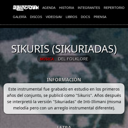
AGENDA
HISTORIA
INTEGRANTES
REPERTORIO
GALERÍA
DISCOS
VIDEOS/AV
LIBROS
DOCS
PRENSA
SIKURIS (SIKURIADAS)
DEL FOLKLORE
MÚSICA
INFORMACIÓN
Este instrumental fue grabado en estudio en los primeros
años del conjunto, se publicó como "Sikuris". Años después
se interpretó la versión "Sikuriadas" de Inti-Illimani (misma
melodía pero con un arreglo instrumental diferente).
LETRA