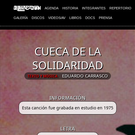
AGENDA
HISTORIA
INTEGRANTES
REPERTORIO
GALERÍA
DISCOS
VIDEOS/AV
LIBROS
DOCS
PRENSA
CUECA DE LA
SOLIDARIDAD
EDUARDO CARRASCO
TEXTO Y MÚSICA
INFORMACIÓN
Esta canción fue grabada en estudio en 1975
LETRA