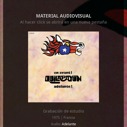
MATERIAL AUDIOVISUAL
Al hacer click se abrirá en una nueva pestaña
Grabación de estudio
1975 | Francia
Audio:
Adelante