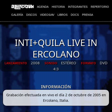
AGENDA
HISTORIA
INTEGRANTES
REPERTORIO
GALERÍA
DISCOS
VIDEOS/AV
LIBROS
DOCS
PRENSA
INTI+QUILA LIVE IN
ERCOLANO
2008
ESTÉREO
DVD
LANZAMIENTO
SONIDO
FORMATO
4:3
INFORMACIÓN
Grabación efectuada en vivo el día 2 de octubre de 2005 en
Ercolano, Italia.