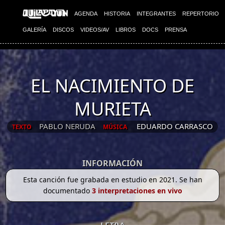
AGENDA
HISTORIA
INTEGRANTES
REPERTORIO
GALERÍA
DISCOS
VIDEOS/AV
LIBROS
DOCS
PRENSA
EL NACIMIENTO DE
MURIETA
PABLO NERUDA
EDUARDO CARRASCO
TEXTO
MÚSICA
INFORMACIÓN
Esta canción fue grabada en estudio en 2021. Se han
documentado
3 interpretaciones en vivo