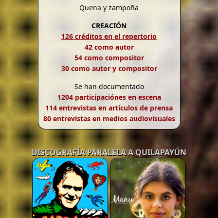
Quena y zampoña
CREACIÓN
126 créditos en el repertorio
42 como autor
54 como compositor
30 como autor y compositor
Se han documentado
1204 participaciónes en escena
114 entrevistas en artículos de prensa
80 entrevistas en medios audiovisuales
DISCOGRAFÍA PARALELA A QUILAPAYÚN