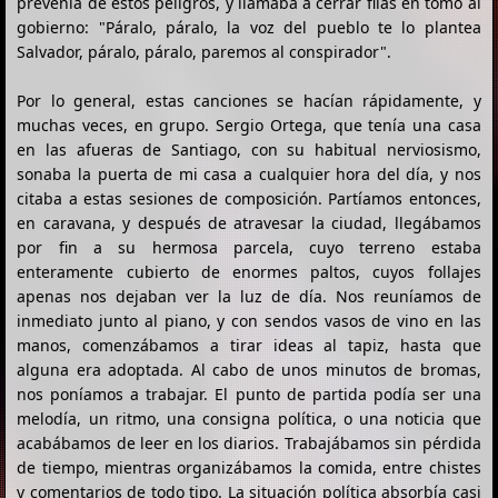
prevenía de estos peligros, y llamaba a cerrar filas en tomo al
gobierno: "Páralo, páralo, la voz del pueblo te lo plantea
Salvador, páralo, páralo, paremos al conspirador".
Por lo general, estas canciones se hacían rápidamente, y
muchas veces, en grupo. Sergio Ortega, que tenía una casa
en las afueras de Santiago, con su habitual nerviosismo,
sonaba la puerta de mi casa a cualquier hora del día, y nos
citaba a estas sesiones de composición. Partíamos entonces,
en caravana, y después de atravesar la ciudad, llegábamos
por fin a su hermosa parcela, cuyo terreno estaba
enteramente cubierto de enormes paltos, cuyos follajes
apenas nos dejaban ver la luz de día. Nos reuníamos de
inmediato junto al piano, y con sendos vasos de vino en las
manos, comenzábamos a tirar ideas al tapiz, hasta que
alguna era adoptada. Al cabo de unos minutos de bromas,
nos poníamos a trabajar. El punto de partida podía ser una
melodía, un ritmo, una consigna política, o una noticia que
acabábamos de leer en los diarios. Trabajábamos sin pérdida
de tiempo, mientras organizábamos la comida, entre chistes
y comentarios de todo tipo. La situación política absorbía casi