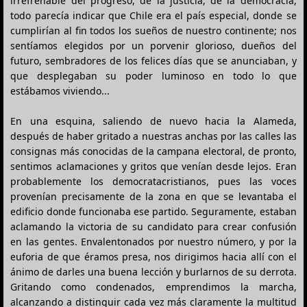
irrefrenable del progreso, de la justicia, de la democracia,
todo parecía indicar que Chile era el país especial, donde se
cumplirían al fin todos los sueños de nuestro continente; nos
sentíamos elegidos por un porvenir glorioso, dueños del
futuro, sembradores de los felices días que se anunciaban, y
que desplegaban su poder luminoso en todo lo que
estábamos viviendo...
En una esquina, saliendo de nuevo hacia la Alameda,
después de haber gritado a nuestras anchas por las calles las
consignas más conocidas de la campana electoral, de pronto,
sentimos aclamaciones y gritos que venían desde lejos. Eran
probablemente los democratacristianos, pues las voces
provenían precisamente de la zona en que se levantaba el
edificio donde funcionaba ese partido. Seguramente, estaban
aclamando la victoria de su candidato para crear confusión
en las gentes. Envalentonados por nuestro número, y por la
euforia de que éramos presa, nos dirigimos hacia allí con el
ánimo de darles una buena lección y burlarnos de su derrota.
Gritando como condenados, emprendimos la marcha,
alcanzando a distinguir cada vez más claramente la multitud