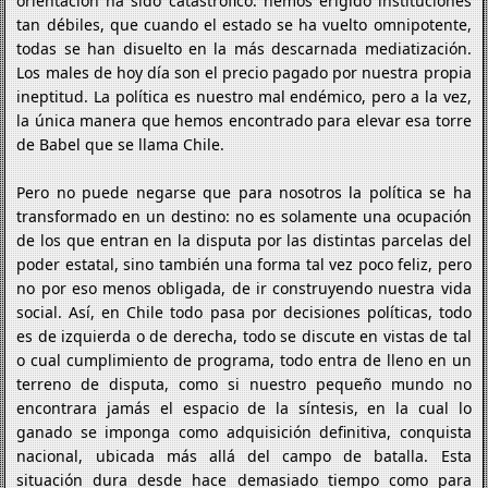
orientación ha sido catastrófico: hemos erigido instituciones
tan débiles, que cuando el estado se ha vuelto omnipotente,
todas se han disuelto en la más descarnada mediatización.
Los males de hoy día son el precio pagado por nuestra propia
ineptitud. La política es nuestro mal endémico, pero a la vez,
la única manera que hemos encontrado para elevar esa torre
de Babel que se llama Chile.
Pero no puede negarse que para nosotros la política se ha
transformado en un destino: no es solamente una ocupación
de los que entran en la disputa por las distintas parcelas del
poder estatal, sino también una forma tal vez poco feliz, pero
no por eso menos obligada, de ir construyendo nuestra vida
social. Así, en Chile todo pasa por decisiones políticas, todo
es de izquierda o de derecha, todo se discute en vistas de tal
o cual cumplimiento de programa, todo entra de lleno en un
terreno de disputa, como si nuestro pequeño mundo no
encontrara jamás el espacio de la síntesis, en la cual lo
ganado se imponga como adquisición definitiva, conquista
nacional, ubicada más allá del campo de batalla. Esta
situación dura desde hace demasiado tiempo como para