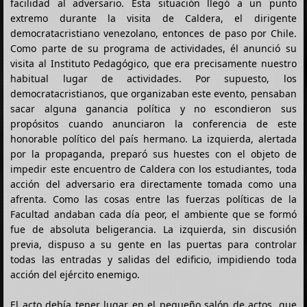
facilidad al adversario. Esta situación llegó a un punto
extremo durante la visita de Caldera, el dirigente
democratacristiano venezolano, entonces de paso por Chile.
Como parte de su programa de actividades, él anunció su
visita al Instituto Pedagógico, que era precisamente nuestro
habitual lugar de actividades. Por supuesto, los
democratacristianos, que organizaban este evento, pensaban
sacar alguna ganancia política y no escondieron sus
propósitos cuando anunciaron la conferencia de este
honorable político del país hermano. La izquierda, alertada
por la propaganda, preparó sus huestes con el objeto de
impedir este encuentro de Caldera con los estudiantes, toda
acción del adversario era directamente tomada como una
afrenta. Como las cosas entre las fuerzas políticas de la
Facultad andaban cada día peor, el ambiente que se formó
fue de absoluta beligerancia. La izquierda, sin discusión
previa, dispuso a su gente en las puertas para controlar
todas las entradas y salidas del edificio, impidiendo toda
acción del ejército enemigo.
El acto debía tener lugar en el pequeño salón de actos, que