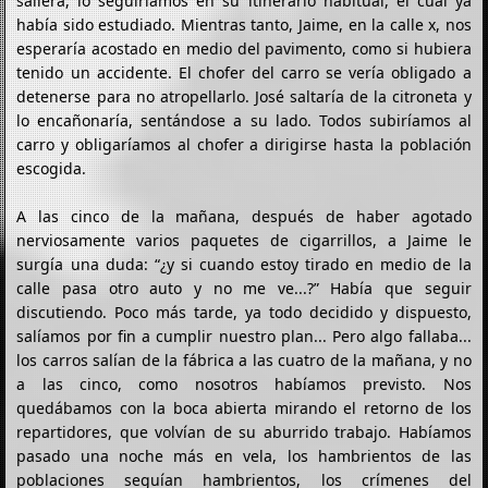
saliera, lo seguiríamos en su itinerario habitual, el cual ya
había sido estudiado. Mientras tanto, Jaime, en la calle x, nos
esperaría acostado en medio del pavimento, como si hubiera
tenido un accidente. El chofer del carro se vería obligado a
detenerse para no atropellarlo. José saltaría de la citroneta y
lo encañonaría, sentándose a su lado. Todos subiríamos al
carro y obligaríamos al chofer a dirigirse hasta la población
escogida.
A las cinco de la mañana, después de haber agotado
nerviosamente varios paquetes de cigarrillos, a Jaime le
surgía una duda: “¿y si cuando estoy tirado en medio de la
calle pasa otro auto y no me ve...?” Había que seguir
discutiendo. Poco más tarde, ya todo decidido y dispuesto,
salíamos por fin a cumplir nuestro plan... Pero algo fallaba...
los carros salían de la fábrica a las cuatro de la mañana, y no
a las cinco, como nosotros habíamos previsto. Nos
quedábamos con la boca abierta mirando el retorno de los
repartidores, que volvían de su aburrido trabajo. Habíamos
pasado una noche más en vela, los hambrientos de las
poblaciones seguían hambrientos, los crímenes del