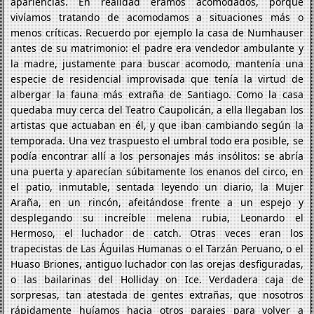
apariencias. En realidad éramos acomodados, porque
vivíamos tratando de acomodamos a situaciones más o
menos críticas. Recuerdo por ejemplo la casa de Numhauser
antes de su matrimonio: el padre era vendedor ambulante y
la madre, justamente para buscar acomodo, mantenía una
especie de residencial improvisada que tenía la virtud de
albergar la fauna más extraña de Santiago. Como la casa
quedaba muy cerca del Teatro Caupolicán, a ella llegaban los
artistas que actuaban en él, y que iban cambiando según la
temporada. Una vez traspuesto el umbral todo era posible, se
podía encontrar allí a los personajes más insólitos: se abría
una puerta y aparecían súbitamente los enanos del circo, en
el patio, inmutable, sentada leyendo un diario, la Mujer
Araña, en un rincón, afeitándose frente a un espejo y
desplegando su increíble melena rubia, Leonardo el
Hermoso, el luchador de catch. Otras veces eran los
trapecistas de Las Águilas Humanas o el Tarzán Peruano, o el
Huaso Briones, antiguo luchador con las orejas desfiguradas,
o las bailarinas del Holliday on Ice. Verdadera caja de
sorpresas, tan atestada de gentes extrañas, que nosotros
rápidamente huíamos hacia otros parajes para volver a