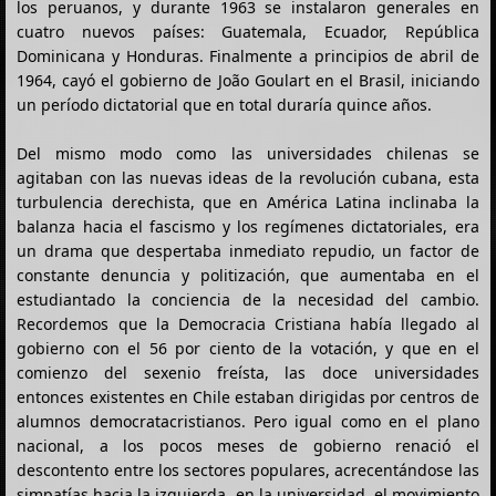
los peruanos, y durante 1963 se instalaron generales en
cuatro nuevos países: Guatemala, Ecuador, República
Dominicana y Honduras. Finalmente a principios de abril de
1964, cayó el gobierno de João Goulart en el Brasil, iniciando
un período dictatorial que en total duraría quince años.
Del mismo modo como las universidades chilenas se
agitaban con las nuevas ideas de la revolución cubana, esta
turbulencia derechista, que en América Latina inclinaba la
balanza hacia el fascismo y los regímenes dictatoriales, era
un drama que despertaba inmediato repudio, un factor de
constante denuncia y politización, que aumentaba en el
estudiantado la conciencia de la necesidad del cambio.
Recordemos que la Democracia Cristiana había llegado al
gobierno con el 56 por ciento de la votación, y que en el
comienzo del sexenio freísta, las doce universidades
entonces existentes en Chile estaban dirigidas por centros de
alumnos democratacristianos. Pero igual como en el plano
nacional, a los pocos meses de gobierno renació el
descontento entre los sectores populares, acrecentándose las
simpatías hacia la izquierda, en la universidad, el movimiento