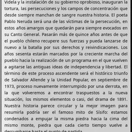
Videla y la instalación de su gobierno oprobioso, inauguran la
tortura, las persecuciones y los campos de concentración que
desde siempre manchan de sangre nuestra historia. El poeta
Pablo Neruda será una de las víctimas de la persecución, en
estos años amargos que quedarán para siempre evocados en
su Canto General. Pasarán más de quince años antes de que
el pueblo chileno recupere sus fuerzas y pueda lanzarse de
nuevo a la batalla por sus derechos y reivindicaciones. Los
años sesenta estarán marcados por la creciente marcha del
pueblo hacia la realización de un programa en el que vuelven
a agitarse las antiguas ideas de independencia y libertad. El
término de este proceso ascendente será el histórico triunfo
de Salvador Allende y la Unidad Popular, en septiembre de
1973, proceso nuevamente interrumpido por una derrota, en
la que volveremos a encontrar traspuestos a la nueva
situación, los mismos elementos o casi, del drama de 1891.
Nuestra historia parece circular y la mejor imagen para
resumirla podría ser el famoso mito de Sísifo: estamos
condenados a empujar la misma piedra hacia la cima del
mismo monte, piedra que cada cierto tiempo vuelve a
derrumbarse hasta el punto de partida.