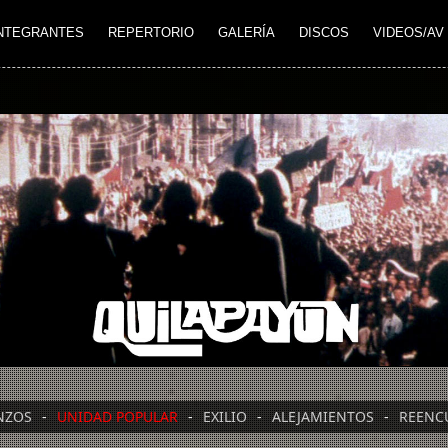
NTEGRANTES
REPERTORIO
GALERÍA
DISCOS
VIDEOS/AV
NZOS
-
UNIDAD POPULAR
-
EXILIO
-
ALEJAMIENTOS
-
REENC