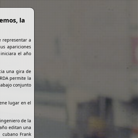
emos, la
e representar a
sus apariciones
iniciara el año
cia una gira de
 RDA permite la
rabajo conjunto
iene lugar en el
ingeniero de la
 año editan una
l cubano Frank