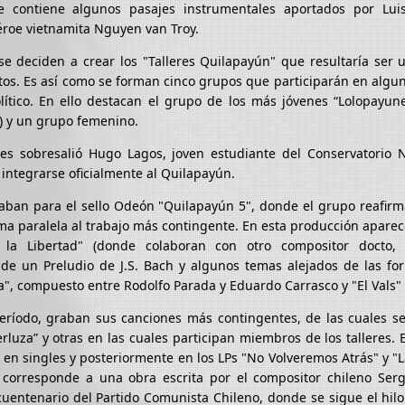
 contiene algunos pasajes instrumentales aportados por Lui
roe vietnamita Nguyen van Troy.
e deciden a crear los "Talleres Quilapayún" que resultaría ser 
tos. Es así como se forman cinco grupos que participarán en algu
lítico. En ello destacan el grupo de los más jóvenes “Lolopayune
) y un grupo femenino.
res sobresalió Hugo Lagos, joven estudiante del Conservatorio 
 integrarse oficialmente al Quilapayún.
raban para el sello Odeón "Quilapayún 5", donde el grupo reafir
ma paralela al trabajo más contingente. En esta producción apar
la Libertad" (donde colaboran con otro compositor docto, Ci
 de un Preludio de J.S. Bach y algunos temas alejados de las for
", compuesto entre Rodolfo Parada y Eduardo Carrasco y "El Vals"
eríodo, graban sus canciones más contingentes, de las cuales se
erluza” y otras en las cuales participan miembros de los talleres.
 en singles y posteriormente en los LPs "No Volveremos Atrás" y "L
o corresponde a una obra escrita por el compositor chileno Serg
cuentenario del Partido Comunista Chileno, donde se sigue el hilo 