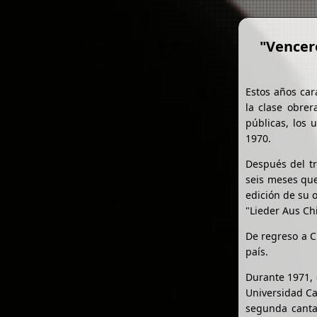
"Vencer
Estos años car
la clase obrer
públicas, los 
1970.
Después del tr
seis meses que
edición de su 
"Lieder Aus Chi
De regreso a Ch
país.
Durante 1971, 
Universidad Ca
segunda canta