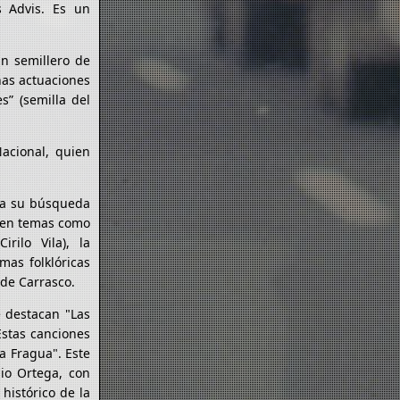
s Advis. Es un
un semillero de
nas actuaciones
s” (semilla del
Nacional, quien
ma su búsqueda
ecen temas como
rilo Vila), la
mas folklóricas
 de Carrasco.
 destacan "Las
 Estas canciones
a Fragua". Este
io Ortega, con
histórico de la