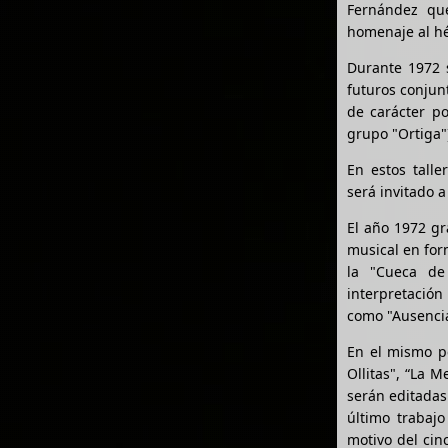
Fernández que
homenaje al hé
Durante 1972 s
futuros conjun
de carácter po
grupo "Ortiga"
En estos talle
será invitado a
El año 1972 g
musical en for
la "Cueca de 
interpretación
como "Ausencia
En el mismo p
Ollitas", “La M
serán editadas
último trabaj
motivo del cin