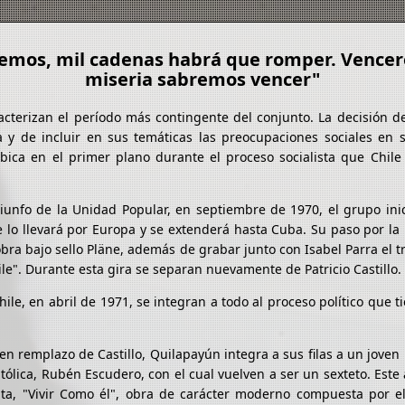
emos, mil cadenas habrá que romper. Vencer
miseria sabremos vencer"
acterizan el período más contingente del conjunto. La decisión d
a y de incluir en sus temáticas las preocupaciones sociales en 
ubica en el primer plano durante el proceso socialista que Chile 
iunfo de la Unidad Popular, en septiembre de 1970, el grupo ini
 lo llevará por Europa y se extenderá hasta Cuba. Su paso por la
obra bajo sello Pläne, además de grabar junto con Isabel Parra el t
le". Durante esta gira se separan nuevamente de Patricio Castillo.
ile, en abril de 1971, se integran a todo al proceso político que t
en remplazo de Castillo, Quilapayún integra a sus filas a un joven 
tólica, Rubén Escudero, con el cual vuelven a ser un sexteto. Este
ta, "Vivir Como él", obra de carácter moderno compuesta por e