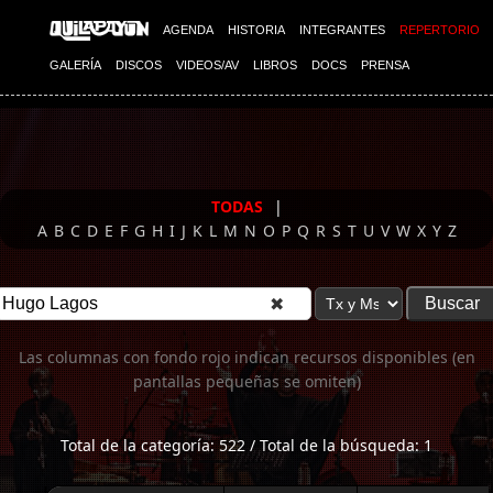
Imagen 01
AGENDA
HISTORIA
INTEGRANTES
REPERTORIO
GALERÍA
DISCOS
VIDEOS/AV
LIBROS
DOCS
PRENSA
TODAS
|
A
B
C
D
E
F
G
H
I
J
K
L
M
N
O
P
Q
R
S
T
U
V
W
X
Y
Z
✖
Las columnas con fondo rojo indican recursos disponibles (en
pantallas pequeñas se omiten)
Total de la categoría: 522 / Total de la búsqueda: 1