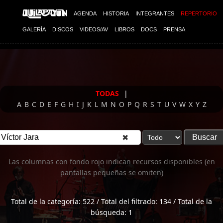
Imagen 01
AGENDA
HISTORIA
INTEGRANTES
REPERTORIO
GALERÍA
DISCOS
VIDEOS/AV
LIBROS
DOCS
PRENSA
TODAS
|
A
B
C
D
E
F
G
H
I
J
K
L
M
N
O
P
Q
R
S
T
U
V
W
X
Y
Z
✖
Las columnas con fondo rojo indican recursos disponibles (en
pantallas pequeñas se omiten)
Total de la categoría: 522 / Total del filtrado: 134 / Total de la
búsqueda: 1