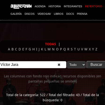
Imagen 01
AGENDA
HISTORIA
INTEGRANTES
REPERTORIO
GALERÍA
DISCOS
VIDEOS/AV
LIBROS
DOCS
PRENSA
TODAS
|
A
B
C
D
E
F
G
H
I
J
K
L
M
N
O
P
Q
R
S
T
U
V
W
X
Y
Z
✖
Las columnas con fondo rojo indican recursos disponibles (en
pantallas pequeñas se omiten)
Total de la categoría: 522 / Total del filtrado: 43 / Total de la
búsqueda: 0