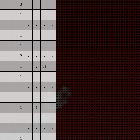
3
-
-
-
-
1
-
-
-
-
1
-
-
-
-
1
-
-
-
-
1
-
-
-
-
2
-
-
-
-
1
-
2
SI
-
1
-
-
-
-
1
-
-
-
-
1
-
-
-
-
1
-
1
-
-
1
-
-
-
-
1
-
-
-
-
1
-
-
-
-