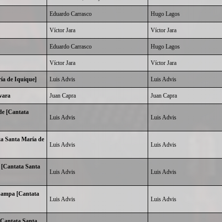
Eduardo Carrasco
Hugo Lagos
Víctor Jara
Víctor Jara
Eduardo Carrasco
Hugo Lagos
Víctor Jara
Víctor Jara
ía de Iquique]
Luis Advis
Luis Advis
vara
Juan Capra
Juan Capra
nde [Cantata
Luis Advis
Luis Advis
a Santa María de
Luis Advis
Luis Advis
 [Cantata Santa
Luis Advis
Luis Advis
 pampa [Cantata
Luis Advis
Luis Advis
[Cantata Santa