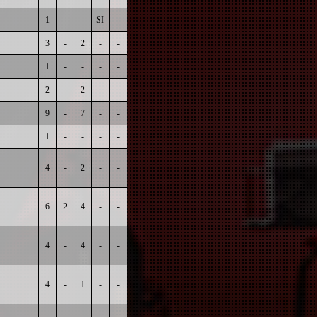
1
-
-
SI
-
3
-
2
-
-
1
-
-
-
-
2
-
2
-
-
9
-
7
-
-
1
-
-
-
-
4
-
2
-
-
6
2
4
-
-
4
-
4
-
-
4
-
1
-
-