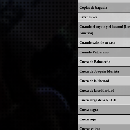
Coplas de baguala
Creer es ver
Cuando el coyote y el huemul [Lo
América]
Cuando sales de tu casa
Cuando Valparaíso
Cueca de Balmaceda
Cueca de Joaquín Murieta
Cueca de la libertad
Cueca de la solidaridad
Cueca larga de la NCCH
Cueca negra
Cueca roja
Cuecas cuicas