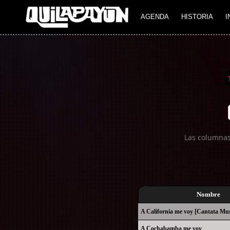
Imagen 01
Imagen 02
AGENDA
HISTORIA
I
Las columnas
Nombre
A California me voy [Cantata Mur
A Cochabamba me voy