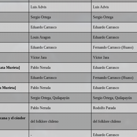
Luis Advis
Luis Advis
Sergio Ortega
Sergio Ortega
Eduardo Carrasco
Eduardo Carrasco
Louis Aragon
Eduardo Carrasco
Eduardo Carrasco
Fernando Carrasco (Huaso)
Víctor Jara
Víctor Jara
ata Murieta]
Pablo Neruda
Eduardo Carrasco
Eduardo Carrasco
Fernando Carrasco (Huaso)
a Murieta]
Pablo Neruda
Eduardo Carrasco
Sergio Ortega, Quilapayún
Sergio Ortega, Quilapayún
Pablo Neruda
Rodolfo Parada
cana y el cóndor
del folklore chileno
del folklore chileno
-
Eduardo Carrasco