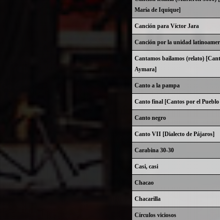
María de Iquique]
Canción para Víctor Jara
Canción por la unidad latinoamer
Cantamos bailamos (relato) [Cant
Aymara]
Canto a la pampa
Canto final [Cantos por el Puebl
Canto negro
Canto VII [Dialecto de Pájaros]
Carabina 30-30
Casi, casi
Chacao
Chacarilla
Círculos viciosos