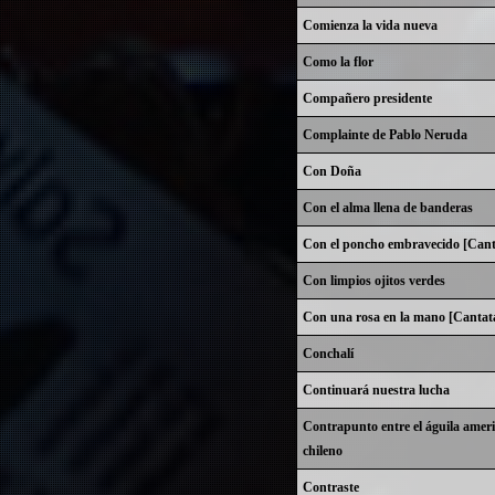
Comienza la vida nueva
Como la flor
Compañero presidente
Complainte de Pablo Neruda
Con Doña
Con el alma llena de banderas
Con el poncho embravecido [Cant
Con limpios ojitos verdes
Con una rosa en la mano [Cantat
Conchalí
Continuará nuestra lucha
Contrapunto entre el águila ameri
chileno
Contraste