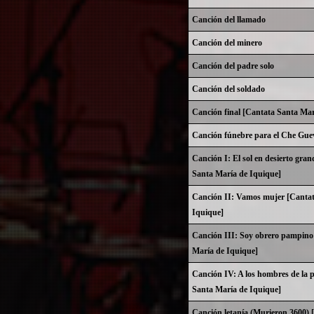
Canción del llamado
Canción del minero
Canción del padre solo
Canción del soldado
Canción final [Cantata Santa Mar
Canción fúnebre para el Che Gue
Canción I: El sol en desierto gra
Santa María de Iquique]
Canción II: Vamos mujer [Cantat
Iquique]
Canción III: Soy obrero pampino
María de Iquique]
Canción IV: A los hombres de la
Santa María de Iquique]
Canción letanía (Murieron 3600) 