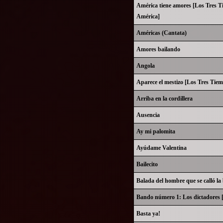
América tiene amores [Los Tres T
América]
Américas (Cantata)
Amores bailando
Angola
Aparece el mestizo [Los Tres Tie
Arriba en la cordillera
Ausencia
Ay mi palomita
Ayúdame Valentina
Bailecito
Balada del hombre que se calló la
Bando número 1: Los dictadores [
Basta ya!