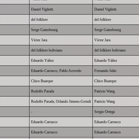
Daniel Viglietti
Daniel Viglietti
del folklore
del folklore
Serge Gainsbourg
Serge Gainsbourg
Víctor Jara
Víctor Jara
del folklore boliviano
del folklore boliviano
Eduardo Yáñez
Eduardo Yáñez
Eduardo Carrasco
, Pablo Acevedo
Fernando Julio
Chico Buarque
Chico Buarque
Rodolfo Parada
Patricio Wang
Rodolfo Parada
, Orlando Jimeno-Grendi
Patricio Wang
-
Sergio Ortega
Eduardo Carrasco
Eduardo Carrasco
Eduardo Carrasco
Eduardo Carrasco