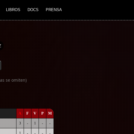
LIBROS
DOCS
PRENSA
Z
as se omiten)
A
F
V
P
M
3
-
1
-
-
1
-
-
-
-