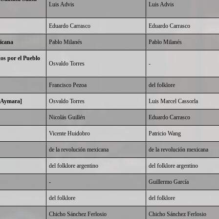
Luis Advis
Luis Advis
Eduardo Carrasco
Eduardo Carrasco
icana
Pablo Milanés
Pablo Milanés
os por el Pueblo
Osvaldo Torres
-
Francisco Pezoa
del folklore
o Aymara]
Osvaldo Torres
Luis Marcel Cassorla
Nicolás Guillén
Eduardo Carrasco
Vicente Huidobro
Patricio Wang
de la revolución mexicana
de la revolución mexicana
del folklore argentino
del folklore argentino
-
Guillermo García
del folklore
del folklore
Chicho Sánchez Ferlosio
Chicho Sánchez Ferlosio