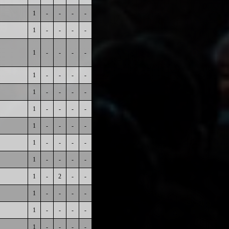
1
-
-
-
-
1
-
-
-
-
1
-
-
-
-
1
-
-
-
-
1
-
-
-
-
1
-
-
-
-
1
-
-
-
-
1
-
-
-
-
1
-
-
-
-
1
-
2
-
-
1
-
-
-
-
1
-
-
-
-
1
-
-
-
-