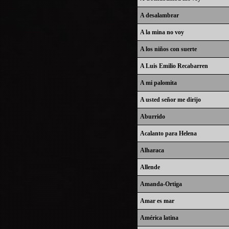
A desalambrar
A la mina no voy
A los niños con suerte
A Luis Emilio Recabarren
A mi palomita
A usted señor me dirijo
Aburrido
Acalanto para Helena
Alharaca
Allende
Amanda-Ortiga
Amar es mar
América latina