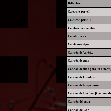
Bella ciao
Caleuche, parte I
Caleuche, parte II
Cambia, todo cambia
Camilo Torres
Caminante sigue
Canción de América
Canción de cuna
Canción de cuna para un niño va
Canción de Frondoso
Canción de la esperanza
Canción de luto final [Cantata Mu
Canción del agua
Canción del Ché