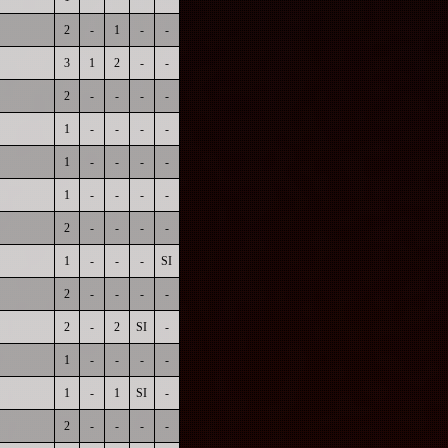
2
-
1
-
-
3
1
2
-
-
2
-
-
-
-
1
-
-
-
-
1
-
-
-
-
1
-
-
-
-
2
-
-
-
-
1
-
-
-
SI
2
-
-
-
-
2
-
2
SI
-
1
-
-
-
-
1
-
1
SI
-
2
-
-
-
-