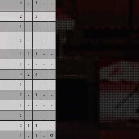
4
-
1
-
-
2
-
3
-
-
1
-
-
-
-
1
-
-
-
-
1
2
1
-
-
1
-
-
-
-
4
2
4
-
-
1
-
-
-
-
2
-
1
-
-
1
-
-
-
-
1
-
-
-
-
2
1
1
-
-
1
-
1
-
SI