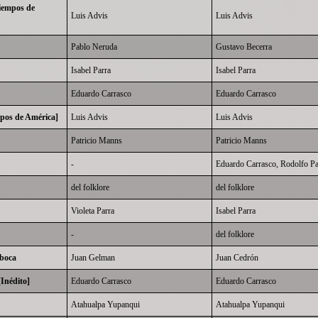
iempos de
Luis Advis
Luis Advis
Pablo Neruda
Gustavo Becerra
Isabel Parra
Isabel Parra
Eduardo Carrasco
Eduardo Carrasco
mpos de América]
Luis Advis
Luis Advis
Patricio Manns
Patricio Manns
-
Eduardo Carrasco
,
Rodolfo Pa
del folklore
del folklore
Violeta Parra
Isabel Parra
-
del folklore
 boca
Juan Gelman
Juan Cedrón
Inédito]
Eduardo Carrasco
Eduardo Carrasco
Atahualpa Yupanqui
Atahualpa Yupanqui