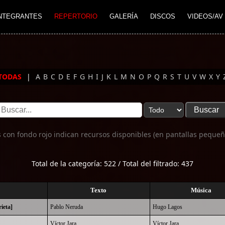
NTEGRANTES
REPERTORIO
GALERÍA
DISCOS
VIDEOS/AV
TODAS
|
A
B
C
D
E
F
G
H
I
J
K
L
M
N
O
P
Q
R
S
T
U
V
W
X
Y
 con fondo rojo indican recursos disponibles (en pantallas pequeñ
Total de la categoría: 522 / Total del filtrado: 437
Texto
Música
ieta]
Pablo Neruda
Hugo Lagos
Víctor Jara
Víctor Jara