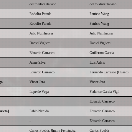
del folklore italiano
del folklore italiano
Rodolfo Parada
Patricio Wang
Rodolfo Parada
Patricio Wang
Julio Numhauser
Julio Numhauser
Daniel Viglietti
Daniel Viglietti
Eduardo Carrasco
Guillermo García
Jaime Silva
Luis Advis
Eduardo Carrasco
Fernando Carrasco (Huaso)
go
Víctor Jara
Víctor Jara
Lope de Vega
Federico García Vigil
-
Eduardo Carrasco
rieta]
Pablo Neruda
Eduardo Carrasco
-
Eduardo Carrasco
Carlos Puebla, Jimmy Fernández
Carlos Puebla