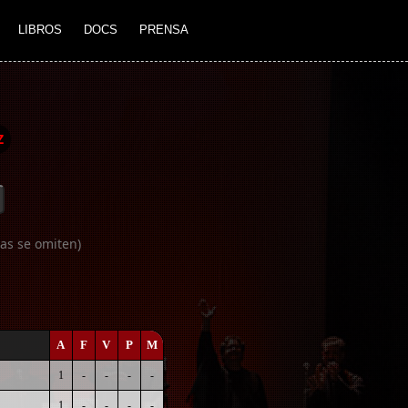
LIBROS
DOCS
PRENSA
Z
as se omiten)
A
F
V
P
M
1
-
-
-
-
1
-
-
-
-