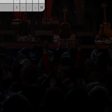
1
-
-
-
SI