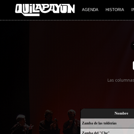
Imagen 01
AGENDA
HISTORIA
I
Las columnas
Nombre
Zamba de las tolderías
Zamba del "Che"