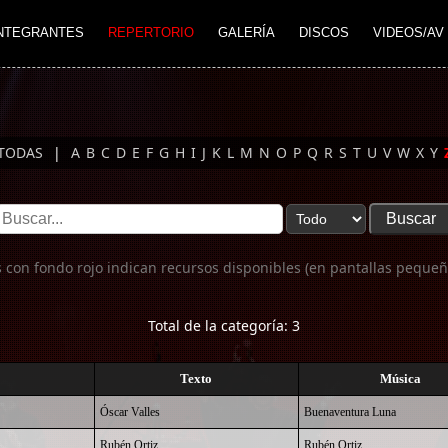
NTEGRANTES
REPERTORIO
GALERÍA
DISCOS
VIDEOS/AV
TODAS
|
A
B
C
D
E
F
G
H
I
J
K
L
M
N
O
P
Q
R
S
T
U
V
W
X
Y
 con fondo rojo indican recursos disponibles (en pantallas pequeñ
Total de la categoría: 3
Texto
Música
Óscar Valles
Buenaventura Luna
Rubén Ortiz
Rubén Ortiz