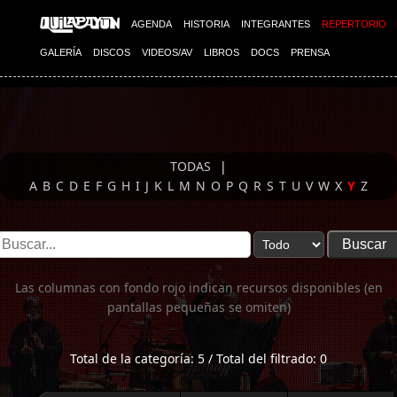
Imagen 01
AGENDA
HISTORIA
INTEGRANTES
REPERTORIO
GALERÍA
DISCOS
VIDEOS/AV
LIBROS
DOCS
PRENSA
TODAS
|
A
B
C
D
E
F
G
H
I
J
K
L
M
N
O
P
Q
R
S
T
U
V
W
X
Y
Z
Las columnas con fondo rojo indican recursos disponibles (en
pantallas pequeñas se omiten)
Total de la categoría: 5 / Total del filtrado: 0