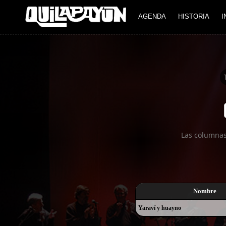
Imagen 01
AGENDA
HISTORIA
I
Las columnas
Nombre
Yaraví y huayno