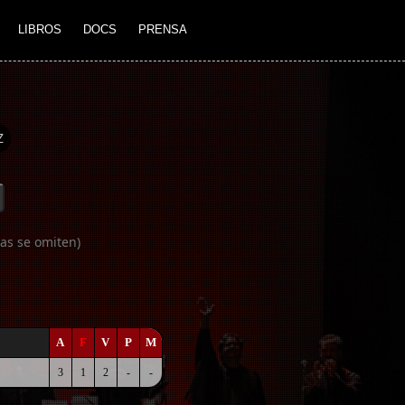
LIBROS
DOCS
PRENSA
Z
as se omiten)
A
F
V
P
M
3
1
2
-
-