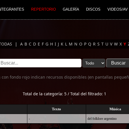
NTEGRANTES
REPERTORIO
GALERÍA
DISCOS
VIDEOS/AV
TODAS
|
A
B
C
D
E
F
G
H
I
J
K
L
M
N
O
P
Q
R
S
T
U
V
W
X
Y
 con fondo rojo indican recursos disponibles (en pantallas pequeñ
Total de la categoría: 5 / Total del filtrado: 1
Texto
Música
-
del folklore argentino