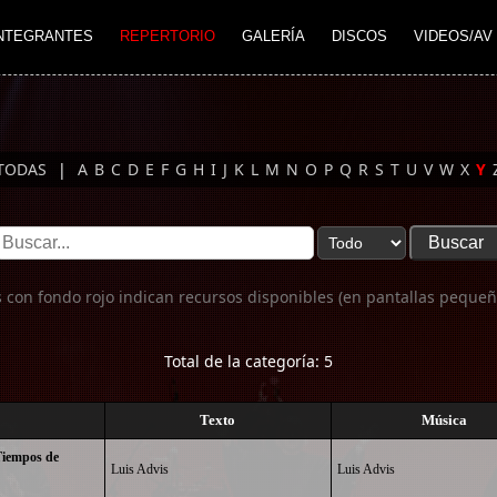
NTEGRANTES
REPERTORIO
GALERÍA
DISCOS
VIDEOS/AV
TODAS
|
A
B
C
D
E
F
G
H
I
J
K
L
M
N
O
P
Q
R
S
T
U
V
W
X
Y
 con fondo rojo indican recursos disponibles (en pantallas pequeñ
Total de la categoría: 5
Texto
Música
 Tiempos de
Luis Advis
Luis Advis