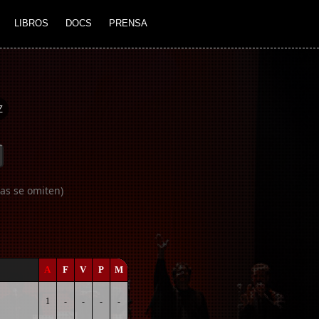
LIBROS
DOCS
PRENSA
Z
as se omiten)
A
F
V
P
M
1
-
-
-
-