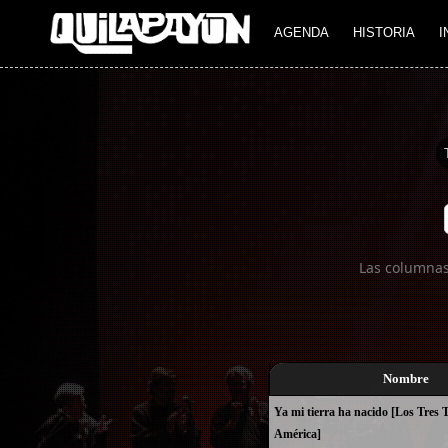
Imagen 01
AGENDA
HISTORIA
I
Las columnas
Nombre
Ya mi tierra ha nacido [Los Tres
América]