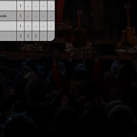
1
-
-
-
-
rada
1
-
-
-
-
1
-
-
-
-
3
1
2
-
-