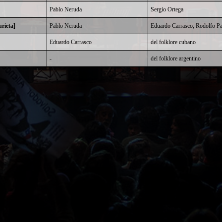
Pablo Neruda
Sergio Ortega
rieta]
Pablo Neruda
Eduardo Carrasco
,
Rodolfo Pa
Eduardo Carrasco
del folklore cubano
-
del folklore argentino