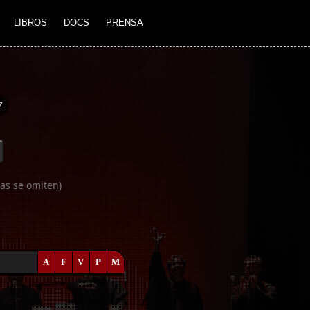
LIBROS
DOCS
PRENSA
Z
as se omiten)
A
F
V
P
M