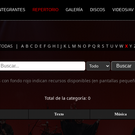
NTEGRANTES
REPERTORIO
GALERÍA
DISCOS
VIDEOS/AV
TODAS
|
A
B
C
D
E
F
G
H
I
J
K
L
M
N
O
P
Q
R
S
T
U
V
W
X
Y
 con fondo rojo indican recursos disponibles (en pantallas pequeñ
Total de la categoría: 0
Texto
Música