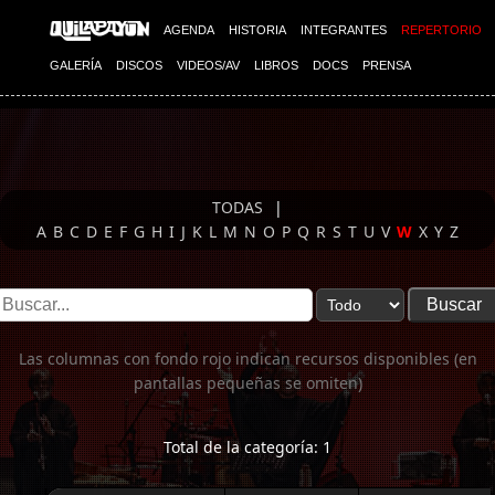
Imagen 01
AGENDA
HISTORIA
INTEGRANTES
REPERTORIO
GALERÍA
DISCOS
VIDEOS/AV
LIBROS
DOCS
PRENSA
TODAS
|
A
B
C
D
E
F
G
H
I
J
K
L
M
N
O
P
Q
R
S
T
U
V
W
X
Y
Z
Las columnas con fondo rojo indican recursos disponibles (en
pantallas pequeñas se omiten)
Total de la categoría: 1