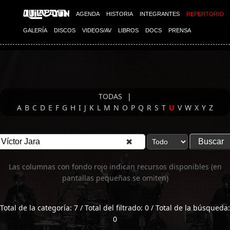
Imagen 01
AGENDA
HISTORIA
INTEGRANTES
REPERTORIO
GALERÍA
DISCOS
VIDEOS/AV
LIBROS
DOCS
PRENSA
TODAS
|
A
B
C
D
E
F
G
H
I
J
K
L
M
N
O
P
Q
R
S
T
U
V
W
X
Y
Z
✖
Las columnas con fondo rojo indican recursos disponibles (en
pantallas pequeñas se omiten)
Total de la categoría: 7 / Total del filtrado: 0 / Total de la búsqueda:
0