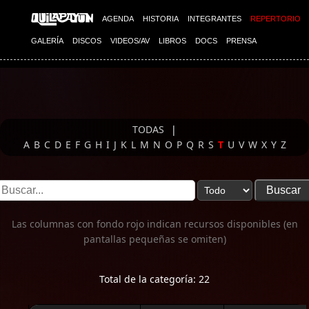
Imagen 01
AGENDA
HISTORIA
INTEGRANTES
REPERTORIO
GALERÍA
DISCOS
VIDEOS/AV
LIBROS
DOCS
PRENSA
TODAS
|
A
B
C
D
E
F
G
H
I
J
K
L
M
N
O
P
Q
R
S
T
U
V
W
X
Y
Z
Las columnas con fondo rojo indican recursos disponibles (en
pantallas pequeñas se omiten)
Total de la categoría: 22