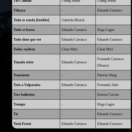
Tío Caimán
Chang Marín
Chang Marín
Titicaca
-
Eduardo Carrasco
Todo es ronda [Inédito]
Gabriela Mistral
Todo se borra
Eduardo Carrasco
Hugo Lagos
Todo tiene que ver
Eduardo Carrasco
Eduardo Carrasco
Todos vuelven
César Miró
César Miró
Fernando Carrasco
Tonada triste
Eduardo Carrasco
(Huaso)
Transiente
-
Patricio Wang
Tren a Valparaíso
Eduardo Carrasco
Fernando Julio
Tres bailecitos
-
Ernesto Cavour
Trompe
-
Hugo Lagos
Tú
-
Eduardo Carrasco
Tutti-Frutti
Eduardo Carrasco
Eduardo Carrasco