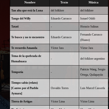
Nombre
Texto
Música
Tan alta que está la Luna
del folklore
del folklore
Tango del Willy
Eduardo Carrasco
Ismael Oddó
Tatatí
-
Horacio Salinas
Fernando Carrasco
Te busco y no te encuentro
Eduardo Carrasco
(Huaso)
Te recuerdo Amanda
Víctor Jara
Víctor Jara
Tema de la quebrada de
-
del folklore argentino
Humahuaca
Patricio Wang
, Sergio
Temporía
-
Ortega, Quilapayún
Tiempo sabio (relato)
[Cantos por el Pueblo
Osvaldo Torres
Luis Marcel Cassorla
Aymara]
Tierra de Artigas
Víctor Lima
Víctor Lima