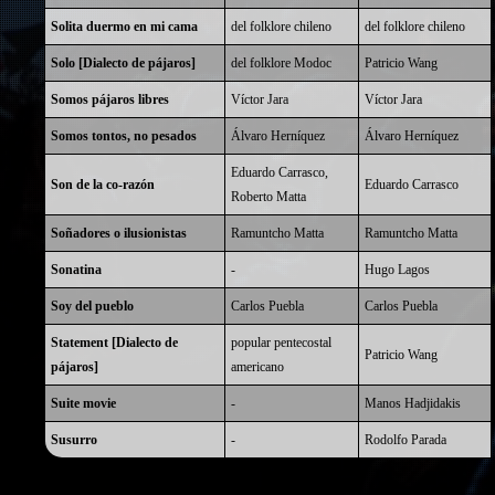
Solita duermo en mi cama
del folklore chileno
del folklore chileno
Solo [Dialecto de pájaros]
del folklore Modoc
Patricio Wang
Somos pájaros libres
Víctor Jara
Víctor Jara
Somos tontos, no pesados
Álvaro Herníquez
Álvaro Herníquez
Eduardo Carrasco
,
Son de la co-razón
Eduardo Carrasco
Roberto Matta
Soñadores o ilusionistas
Ramuntcho Matta
Ramuntcho Matta
Sonatina
-
Hugo Lagos
Soy del pueblo
Carlos Puebla
Carlos Puebla
Statement [Dialecto de
popular pentecostal
Patricio Wang
pájaros]
americano
Suite movie
-
Manos Hadjidakis
Susurro
-
Rodolfo Parada