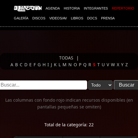
Imagen 01
AGENDA
HISTORIA
INTEGRANTES
REPERTORIO
GALERÍA
DISCOS
VIDEOS/AV
LIBROS
DOCS
PRENSA
TODAS
|
A
B
C
D
E
F
G
H
I
J
K
L
M
N
O
P
Q
R
S
T
U
V
W
X
Y
Z
Las columnas con fondo rojo indican recursos disponibles (en
pantallas pequeñas se omiten)
Total de la categoría: 22