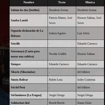
Nombre
Texto
Música
Sabían los dos [Inédito]
Desiderio Arenas
Desiderio Arenas
Patricio Manns, José
Horacio Salinas, José
Samba Landó
Seves
Seves
Segunda declaración de La
Isidora Aguirre
Luis Advis
Habana
Sencillo
-
Eduardo Carrasco
Sensemayá (Canto para
Nicolás Guillén
Horacio Salinas
matar una culebra)
Siempre
Eduardo Carrasco
Eduardo Carrasco
Sikuris (Sikuriadas)
-
del folklore
Simón Bolívar
Rubén Lena
Isidro Contreras
Sol del Perú
-
del folklore
Sol luminoso [La Fragua]
Sergio Ortega
Sergio Ortega
Solidaritats lied
Bertolt Brecht
Hanns Eisler